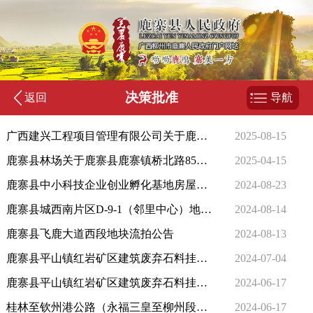
决策批准
返回
导航
广西建兴工程项目管理有限公司关于鹿寨县导江乡全民健身中心建设项目（LZZC2025-C2-230070-GXJX）废标公告
2025-08-15
鹿寨县林场关于鹿寨县鹿寨镇桥北路85号仓库租赁权拍卖拍卖结果
2025-04-15
鹿寨县中小科技企业创业孵化基地房屋租赁（超市）竞租废标公告
2024-08-23
鹿寨县城西南片区D-9-1（邻里中心）地块流拍公告
2024-08-14
鹿寨县飞鹿大道西段地块流拍公告
2024-08-13
鹿寨县平山镇红岩矿区建筑废弃石料挂牌出让成交公示
2024-07-04
鹿寨县平山镇红岩矿区建筑废弃石料挂牌出让公告
2024-06-17
桂林至钦州港公路（永福三皇至柳州段）YLTJ1 标段二分部一工区场站建设场地与弃土场平整建筑废弃石料挂牌出让公告
2024-06-17