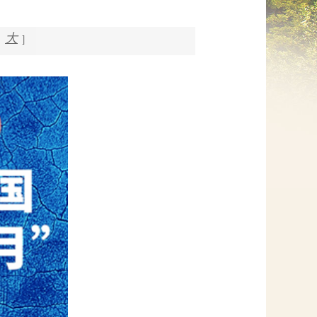
网上信访
大
]