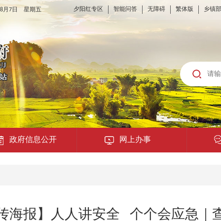
夕阳红专区
智能问答
无障碍
繁体版
乡镇
6年8月7日 星期五
政府信息公开
网上办事
龙城云APP
公共服务
传海报】人人讲安全 个个会应急｜
便民提示