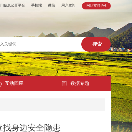
部门信息公开平台
手机端
微信
用户空间
网站支持IPv6
互动回应
数据专题
热点回应
民意征集
查找身边安全隐患
在线访谈