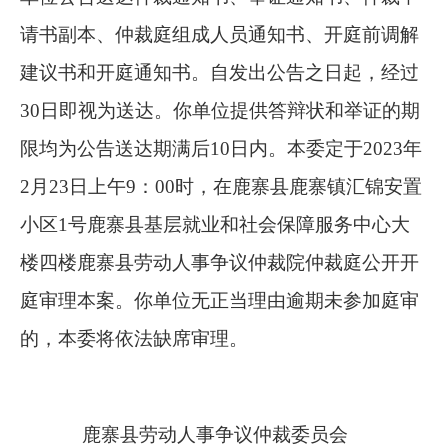
请书副本、仲裁庭组成人员通知书、开庭前调解
建议书和开庭通知书。自发出公告之日起，经过
30
日即视为送达。你单位提供答辩状和举证的期
限均为公告送达期满后
10
日内。本委定于
2023
年
2
月
2
3
日上午
9
：
0
0
时，在鹿寨县鹿寨镇汇锦安置
小区
1
号鹿寨县基层就业和社会保障服务中心大
楼四楼
鹿寨县劳动人事争议仲裁院仲裁庭公开开
庭审理本案。你单位无正当理由逾期未参加庭审
的，本委将依法缺席审理。
鹿寨县劳动人事争议仲裁委员会