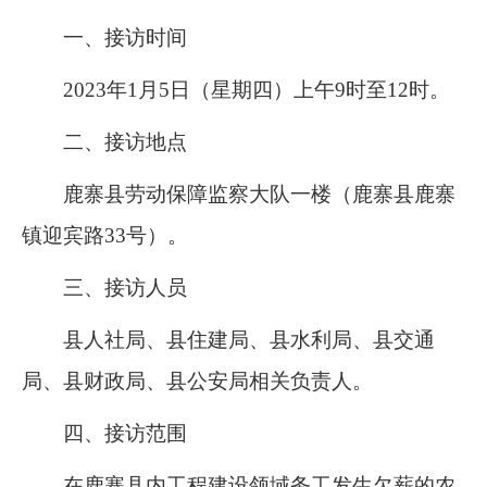
一、接访时间
2023
年
1
月
5
日（星期四）上午
9
时至
12
时。
二、接访地点
鹿寨县劳动保障监察大队一楼（鹿寨县鹿寨
镇迎宾路
33
号）。
三
、接访人员
县人社局、县住建局、县水利局、县交通
局、县财政局、县公安局相关负责人。
四、接访范围
在鹿寨县内工程建设领域务工发生欠薪的农