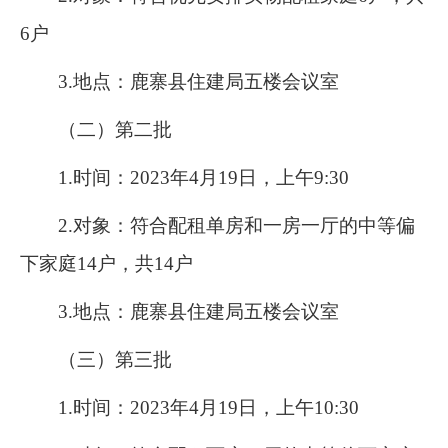
6
户
3.
地点：鹿寨县住建局五楼会议室
（
二
）第
二
批
1.
时间：
202
3
年
4
月
19
日，上午
9:
30
2.
对象：符合配租单房
和一
房一厅的中等偏
下家庭
14
户
，共
14
户
3.
地点：鹿寨县住建局五楼会议室
（
三
）第
三
批
1.
时间：
202
3
年
4
月
19
日，
上
午
10:30