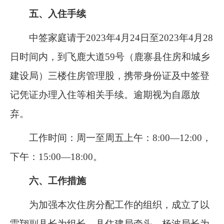
五、入住手续
中签家庭请于
202
3
年
4
月
24
日
至
202
3
年
4
月
28
日
时间内，到飞鹿大道
59
号（鹿寨县住房和城乡
建设局）三楼
住房管理
股，携带身份证及中签登
记凭证办理入住等相关手续。
逾期视为自愿放
弃。
工作时间：周一至周五上午：
8:00—12:00
，
下午：
15:00—18:00
。
六、工作措施
为加强本次住房分配工作的组织，成立了
以
雷翔
副县长为组长，县住建局牵头，
杨波
局长为