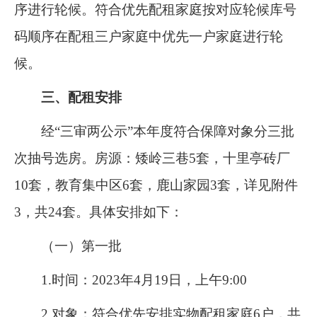
序进行轮候。符合优先配租家庭按对应轮候库号
码顺序在配租三户家庭中优先一户家庭进行轮
候。
三、配租安排
经“三审两公示”本年度
符合
保障对象
分
三
批
次抽号选房。房源：矮岭三巷
5
套，十里亭砖厂
10
套，教育集中区
6
套，
鹿山家园
3
套，详见附件
3
，共
24
套。具体安排如下：
（一）第一批
1.
时间：
202
3
年
4
月
19
日，上午
9:00
2.
对象：符合
优先安排实物配租
家庭
6
户，共