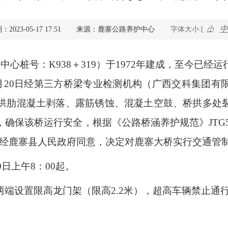
查询服务
中
小
023-05-17 17:51
来源：鹿寨公路养护中心
字体大小:[
一件事服务
（中心桩号：
K938＋319
）于
1972
年建成，至今已经运
利企查询
月
20
日经第三方桥梁专业检测机构（广西交科集团有
拱肋混凝土剥落、露筋锈蚀、混凝土空鼓、桥拱多处
，确保该桥运行安全，根据《公路桥涵养护规范》
JTG
并经鹿寨县人民政府同意，决定对鹿寨大桥实行交通管
0
日上午
8：00
起。
两端设置限高龙门架（限高
2.2
米），超高车辆禁止通