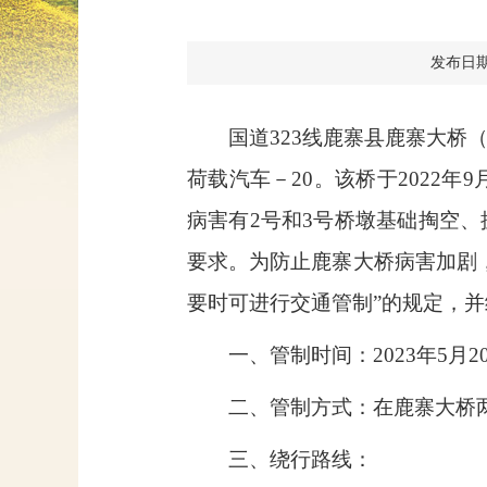
发布日期：2
国道
323
线鹿寨县鹿寨大桥
荷载汽车－
20
。该桥于
2022
年
9
病害有
2
号和
3
号桥墩基础掏空、
要求。为防止鹿寨大桥病害加剧
要时可进行交通管制”的规定，
一、管制时间：
2023
年
5
月
2
二、管制方式：在鹿寨大桥
三、绕行路线：