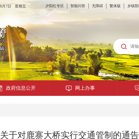
夕阳红专区
智能问答
无障碍
繁体版
乡镇部
6年8月7日 星期五
政府信息公开
网上办事
龙城云APP
公共服务
关于对鹿寨大桥实行交通管制的通告
便民提示