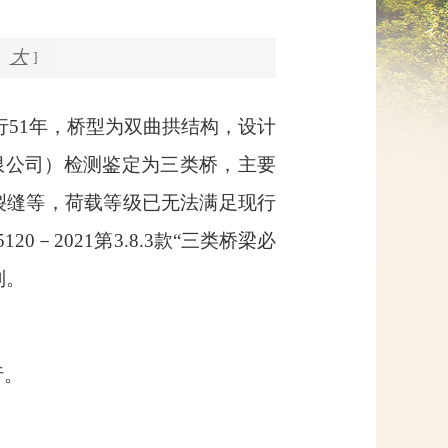
网上信访
大
]
行
51
年，桥型为双曲拱结构，设计
限公司）检测鉴定为三类桥，主要
裂缝等，荷载等级已无法满足现行
5120－2021
第
3.8.3
款“三类桥梁必
制。
行。