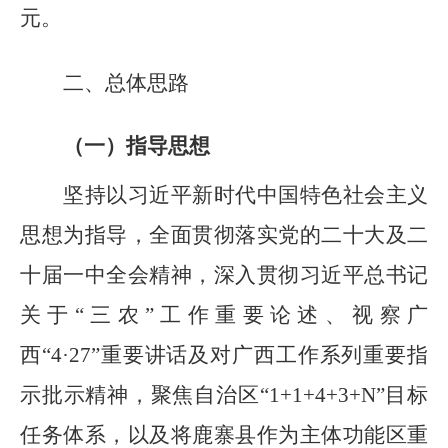
元。
二、总体思路
（一）指导思想
坚持以习近平新时代中国特色社会主义
思想为指导，全面贯彻
落实
党的二十大及二
十届一中全会精神，深入贯彻习近平总书记
关于
“
三农
”
工作重要论述、视察广
西
“
4
·
27
”
重要讲话及对广西工作系列重要
指
示
批示
精神
，
聚焦自治区“1+1+4+3+N”
目标
任务体系，以及将鹿寨县作为主体功能区重