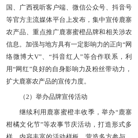
国、广西视听客户端、微信公众号、抖音号
等官方主流媒体平台上发布，集中宣传鹿寨
农产品、重点推广鹿寨蜜橙品牌和相关涉农
信息。加强与地方具有一定影响力的
正向
“
网
络微博大
V
”、“
抖音红人
”等
合作联系，利
用
“
网红
”良好的
自身影响力及粉丝带动力，
扩大鹿寨农产品的宣传力度。
（
2
）举办品牌宣传活动
继续利用鹿寨蜜橙丰收季，举办
“
鹿寨
柑橘文化节
”
等农事节庆活动，打造形式多
样、内容丰富的活动样板，营造多方参与、