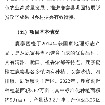
色农业高质量发展，推进鹿寨县巩固拓展脱
贫攻坚成果同乡村振兴有效衔接。
（五）项目基本情况
鹿寨蜜橙于
2014
年获国家地理标志产
品，是从鹿寨县当地选育而成的优良品种，
具有清甜、脆口、橙香浓郁等特点。鹿寨蜜
橙在鹿寨县各乡镇均有种植，以寨沙镇、四
排镇、鹿寨镇为主产区。
202
2
年，鹿寨蜜橙
种植总面积
5.62
万亩（其中标准化种植面积
约
5
万亩），产量达
3.2
万吨，产值达
3.25
亿