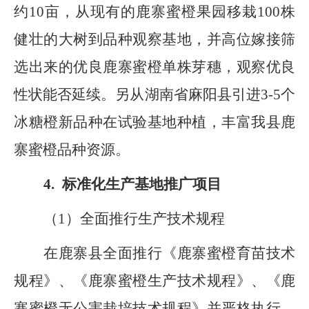
约
10
亩，从现有的鹿寨蜜橙果园移栽
100
株
健壮的大树到品种观察基地，
并
高位嫁接筛
选出来的优良鹿寨蜜橙单株芽穗，观察优良
性状能否延续。
另
从湖南省麻阳县引进
3
-
5
个
冰糖橙新品种在试验基地种植，丰富我县鹿
寨蜜橙品种资源。
4.
标准化生产基地推广项目
（
1
）全面推行生产技术规程
在鹿寨县全面推行《鹿寨蜜橙育苗技术
规程》
、
《鹿寨蜜橙生产技术规程》
、
《鹿
寨蜜橙无公害栽培技术规程》并严格执行，