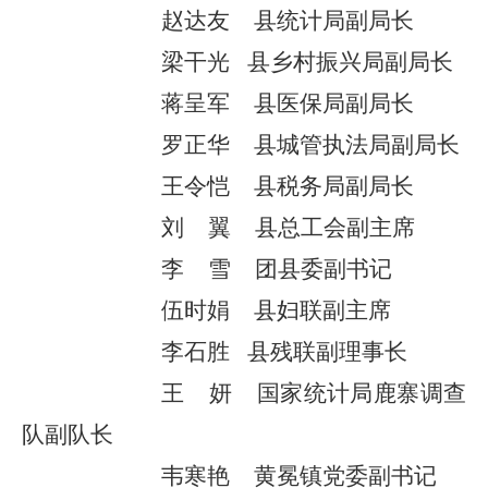
赵达友
县统计局副局长
梁干光
县乡村振兴局
副局长
蒋呈军
县医保局副局长
罗正华
县
城管执法
局副局长
王令恺
县税务局副局长
刘
翼
县总工会副主席
李
雪
团县委
副书记
伍时娟
县妇联副主席
李石胜
县残联副理事长
王
妍
国家统计局鹿寨调查
队副队长
韦寒艳
黄冕镇党委副书记