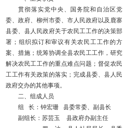
贯彻落实党中央、国务院和自治区党
委、政府
、
柳州市委
、
市
人民
政府
以及鹿寨
县委、县
人民
政府
关于农民工工作的决策部
署；组织拟订
和审
议有关农民工工作的
方
案
、措施；统筹协调全
县
农民工工作，研究
解决农民工工作的重点难点问题；督促农民
工工作有关政策的落实；完成
县
委、
县
人民
政府交办的其他事项。
二、
组成人员
组
长：
钟宏珊
县委常委、副县长
副组长：
苏芸玉
县
政府办
副主任