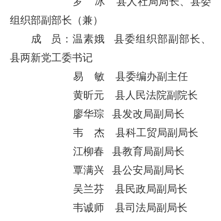
罗
冰
县
人社
局局长
、县委
组织部副部长（兼）
成
员：
温素娥
县委组织部副部长、
县两新党工委书记
易
敏
县委编办副主任
黄昕元
县人民法院副院长
廖华琮
县
发改局
副局长
韦
杰
县
科工贸局
副局长
江柳春
县教育局副局长
覃满兴
县公安局副局长
吴兰芬
县民政局副局长
韦诚师
县司法局副局长