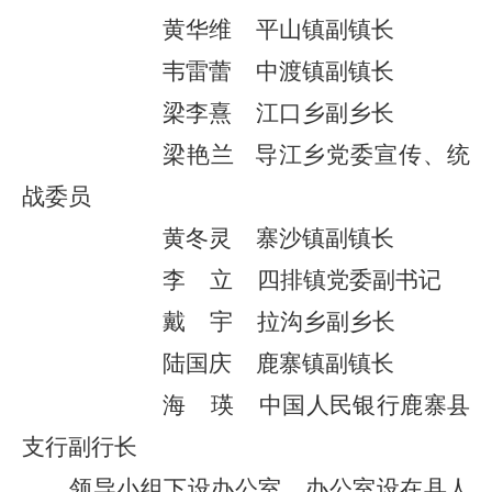
黄华维
平山镇副镇长
韦雷蕾
中渡镇副镇长
梁李熹
江口乡副乡长
梁艳兰
导江乡党委宣传、统
战委员
黄冬灵
寨沙镇副镇长
李
立
四排镇党委副书记
戴
宇
拉沟乡副乡长
陆国庆
鹿寨镇副镇长
海
瑛
中国人民银行鹿寨县
支行副行长
领导小组下设办公室，办公室设在
县
人