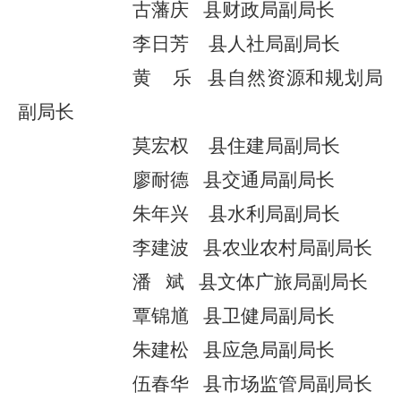
古藩庆
县财政局副局长
李日芳
县
人社
局副局长
黄
乐
县自然资源和规划局
副局长
莫宏权
县
住建
局副局长
廖耐德
县
交通
局副局长
朱年兴
县水利局副局长
李建波
县农业农村局副局长
潘
斌
县
文体广旅
局副局长
覃锦馗
县
卫健
局副局长
朱建松
县应急局副局长
伍春华
县市场监管局副局长