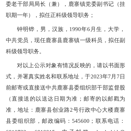
委老干部局局长（兼），鹿寨镇党委副书记（挂
职期一年），拟任正科级领导职务；
钟明铧，男，汉族，
1990
年
6
月生，大学，
中共党员，现任鹿寨县鹿寨镇一级科员，拟任副
科级领导职务。
对以上公示对象有情况反映的，请以书面形
式，并署真实姓名和联系地址，于
2023
年
7
月
7
日
前邮寄或直接送中共鹿寨县委组织部干部监督股
（直接送的以送达日期为准；邮寄的以邮戳为
准，地址：鹿寨县创业路
2
号行政中心大楼鹿寨
县委组织部，邮政编码：
545600
；联系电话：