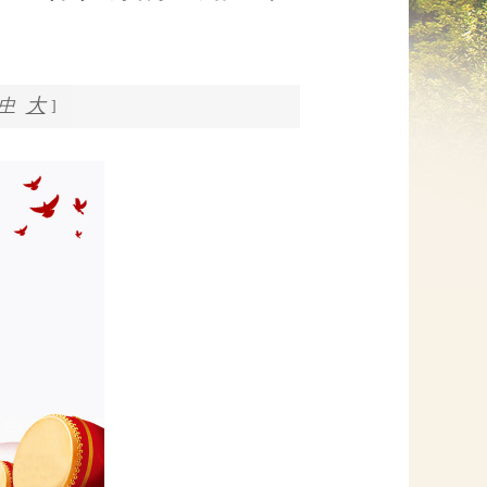
网上信访
大
中
]