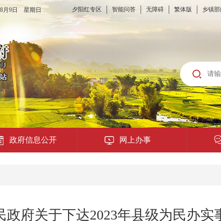
夕阳红专区
智能问答
无障碍
繁体版
乡镇部
6年8月9日 星期日
政府信息公开
网上办事
龙城云APP
公共服务
政府关于下达2023年县级为民办
便民提示