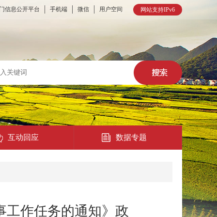
门信息公开平台
手机端
微信
用户空间
网站支持IPv6
互动回应
数据专题
热点回应
民意征集
实事工作任务的通知》政
在线访谈