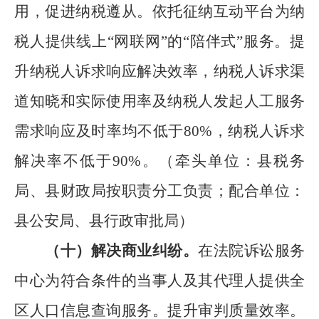
用，促进纳税遵从。依托征纳互动平台为纳
税人提供线上
“
网联网
”
的
“
陪伴式
”
服务
。
提
升纳税人诉求响应解决效率，
纳税人诉求渠
道知晓和实际使用率及纳税人发起人工服务
需求响应及时率均不低于
80%
，纳税人诉求
解决率不低于
90%
。
（
牵头单位：
县税务
局、
县财政局按职责分工负责
；
配合单位：
县公安局、
县
行政审批局
）
（十）
解决商业纠纷。
在法院诉讼服务
中心为符合条件的当事人及其代理人提供全
区
人口信息查询服务。提升审判质量效率。