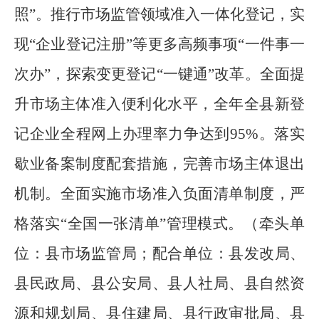
照”
。推行市场监管领域准入一体化登记，实
现
“企业登记注册”等更多高频事项“一件事一
次办”
，探索变更
登记
“一键通”
改革。全面提
升市场主体准入便利化水平，全年全县新登
记企业全程网上办理率力争达到
95%
。
落实
歇业备案制度配套措施，完善市场主体退出
机制。全面实施市场准入负面清单制度，严
格
落实
“全国一张清单”管
理模式。
（
牵头单
位：县市场监管局
；
配合单位：县发改局、
县
民政局、
县
公安局、
县
人社局、
县
自然资
源和规划局、
县
住建局、
县
行政审批局、
县