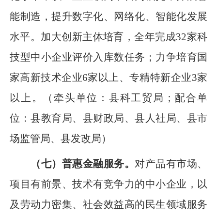
能制造，提升数字化、网络化、智能化发展
水平。
加大创新主体培育，全年完成
32
家科
技型中小企业评价入库数任务；力争培育国
家高新技术企业
6
家以上、专精特新企业
3
家
以上。
（
牵头单位：县科工贸局
；
配合单
位：县教育局、
县
财政局、
县
人社局、
县
市
场监管局、
县
发改局
）
（
七
）
普惠
金融服务。
对产品有市场、
项目有前景、技术有竞争力的中小企业，以
及劳动力密集、社会效益高的民生领域服务