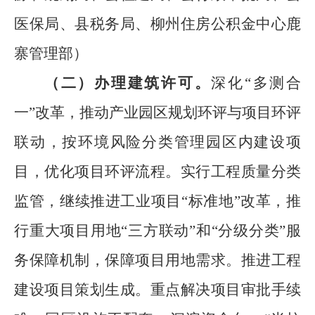
医保局
、
县税务局
、柳州住房公积金中心鹿
寨管理部）
（二）办理建筑许可。
深化
“
多测合
一
”
改
革
，
推动产业园区规划环评与项目环评
联动，按环境风险分类管理园区内建设项
目，优化项目环评流程。实行工程质量分类
监管，继续
推进工业项目
“
标准地
”
改革，
推
行重大项目用地
“
三方联动
”
和
“
分级分类
”
服
务保障机制
，
保障项目用地需求
。
推进工程
建设项目策划生成
。重点解决项目审批手续