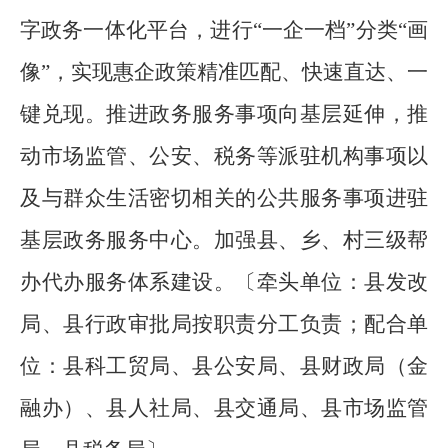
字政务一体化平台
，
进行
“
一企一档
”
分类
“
画
像
”
，
实现惠企政策精准匹配、快速直达、一
键兑现。推进政务服务事项向基层延伸，推
动市场监管、公安、税务等派驻机构事项以
及与群众生活密切相关的公共服务事项进驻
基层政务服务中心。加强县、乡、村
三
级帮
办代办服务体系建设。
〔牵头单位：县发改
局、
县
行政审批局按职责分工负责
；
配合单
位：县科工贸局、
县
公安局、
县
财政局（金
融办）、
县
人社局、
县
交通局、
县
市场监管