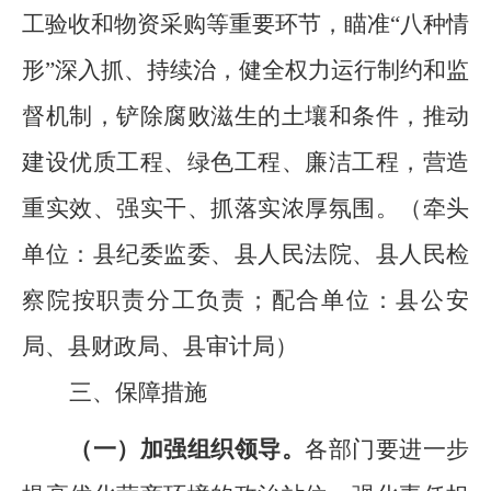
工验收和物资采购等重要环节，瞄准
“
八种情
形
”
深入抓、持续治，健全权力运行制约和监
督机制，铲除腐败滋生的土壤和条件，推动
建设优质工程、绿色工程、廉洁工程，营造
重实效、强实干、抓落实浓厚氛围。
（
牵头
单位：县纪委监委
、
县人民法院
、
县
人民
检
察院按职责分工负责；配合单位：县公安
局、
县
财政局、
县
审计局
）
三、保障措施
（一）加强组织领导。
各
部门要进一步