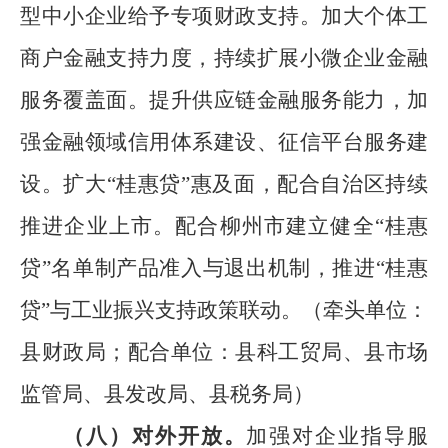
型中小企业给予专项财政支持。加大个体工
商户金融支持力度，持续扩展小微企业金融
服务覆盖面。提升供应链金融服务能力，加
强金融领域信用体系建设、征信平台服务建
设。扩大
“
桂惠贷
”
惠及面，
配合自治区
持续
推进企业上市。配合柳州市建立健全
“
桂惠
贷
”
名单制产品准入与退出机制，推进
“
桂惠
贷
”
与工业振兴支持政策联动。
（
牵头单位：
县财政局
；
配合单位：县科工贸局、
县
市场
监管局、
县
发改局、
县税务局
）
（
八
）
对外开放。
加强对企业指导服