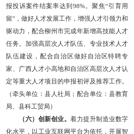
报投诉案件结案率达到
98%
。
聚焦
“
引育用
留
”
，做好人才发展工作，增强人才引领力和
驱动力
，配合柳州市完成年新增高技能人才
任务
。
加强高层次人才队伍、专业技术人才
队伍建设，
配合自治区
做好自治区特聘专
家、广西人才小高地和自治区高层次人才认
定等重大人
才项目的申报初评及推荐工作。
（
牵头单位：县人社局
；
配合单位：县教育
局、
县
科工贸局
）
（
六
）
创新创业。
着力提升制造业数字
化水平
，
以工业互联网平台为依托，开展智