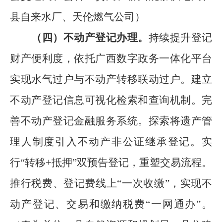
县自来水厂、
天伦燃气公司
）
（四）不动产登记办理。
持续提升登记
财产便利度，
依
托
广西数字政务一体化平台
实现水气过户
与不动产转移联动过户。
建立
不动产登记信息可视化检索和查询机制。完
善不动产登记金融服务系统。探索将遗产管
理人制度引入不动产非公证继承登记。实
行
“
转移
+
抵押
”
双预告登记，重塑交易流程。
推行税费、登记费线上
“
一次收缴
”
，实现不
动产登记、交易和缴纳税费
“
一网通办
”
。