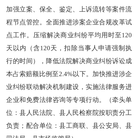
加强
立案、保全、鉴定、上诉流转等案件
流
程节点管控。
全面推进涉案企业合规改革试
点工作。压缩解决商业纠纷平均用时
至
120
天以内（含
120
天，扣除当事人申请强制执
行的时间），
降低法院解决商业纠纷诉讼成
本
占索赔额比例
至
2.4%
以下。加快推进涉企
业纠纷联动解决机制建设，实施法律服务进
企业和免费法律咨询等专项行动。
（
牵头单
位：县人民法院
、
县
人民
检察院按职责分工
负责
；
配合单位：县工商联、
县
公安局、
县