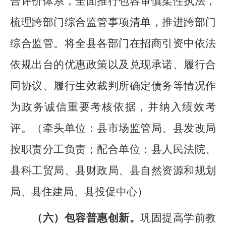
合评价体系，全面推行包容审慎柔性执法，
梳理跨部门综合监管事项清单，推进跨部门
综合监管。将全
县
各部门在招商引资中依法
依规出台的优惠政策以及兑现承诺、履行合
同协议、履行生效裁判所确定债务等情况作
为政务诚信重要考核依据，并纳入绩效考
评。
（
牵头单位：
县
市场监管局、
县
发改局
按职责分工负责；配合单位：
县
人民法院
、
县
科
工
贸
局、
县
财政局、
县
自然资源和规划
局、
县
住建局、
县
投促
中心
）
（六）
包容普惠创新
。
巩固提高学前教