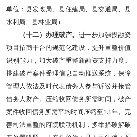
单位：县发改局、
县
住建局、
县
交通局、
县
水利局、
县
林业局
）
（十
二
）
办理破产。
进一步加强投融资
项目招商平台的规范化建设，提升重整价值
识别能力
，加大
破产重整新融资支持力度。
搭建破产案件受理信息自动推送系统，
保障
管理人依法及时代表债务人参与诉讼并接管
债务人财产。
压缩收回债务所需时间
，破产
案件收回债务所需平均时间压缩至
1.1
年
。
完
善司法重整的府院联动机制，多举措破解破