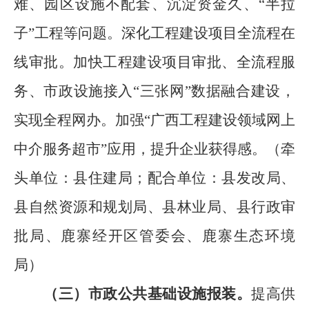
难、园区设施不配套、沉淀资金久、
“
半拉
子
”
工程等问题。
深化工程建设项目全流程在
线审批。加快
工程建设项目审批、全流程服
务、市政设施接入
“
三张网
”
数据融合建设，
实现全程网办
。
加强
“
广西工程建设领域网上
中介服务超市
”
应用，提升企业获得感。
（
牵
头单位：县住建局
；
配合单位：县发改局、
县
自然资源和规划局、
县
林业局、
县
行政审
批局、鹿寨经开区管委会
、鹿寨生态环境
局
）
（三）市政公共基础设施报装。
提高供