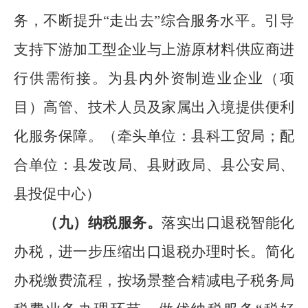
务，不断提升
“
走出去
”
综合服务水平。引导
支持下游加工型企业与上游原材料供应商进
行供需衔接。为县内外资制造业企业（项
目）高管、技术人员及家属出入境提供便利
化服务保障。
（
牵头单位：县科工贸局
；
配
合单位：县发改局、
县
财政局、
县
公安局、
县
投促中心
）
（
九
）
纳税服务。
落实出口退税智能化
办税，进一步压缩出口退税办理时长。
简化
办税缴费流程，按场景整合精减电子税务局