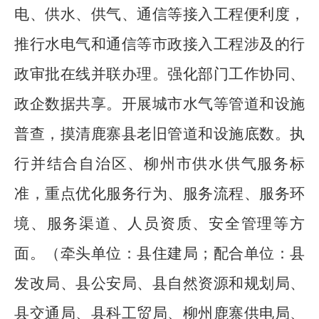
电、供水、供气、通信等接入工程便利度，
推行水电气和通信等市政接入工程涉及的行
政审批在线并联办理。强化部门工作协同、
政企数据共享。
开
展
城市水
气等管道和设施
普查，摸清
鹿寨县
老旧管道和设施底数。
执
行并结合
自治区
、柳州市
供水供气服务标
准，
重点
优化
服务行为、服务流程、服务环
境、服务渠道、人员资质、安全管理等方
面。
（
牵头单位：县住建局
；
配合单位：县
发改局、
县
公安局、
县
自然资源和规划局、
县
交通局、
县
科工贸局
、柳州鹿寨供电局
、