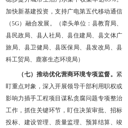
加
快新基建投资，支持广电第五代移动通信
（
5G
）融合发展。
（
牵头单位：县教育局、
县
民政局、
县
人社局、
县
住建局、
县
文体广
旅局、
县
卫健局、
县
医保局、
县
发改局、
县
科工贸局
、
鹿寨生态环境局
）
（
七
）推动优化营商环境专项监督
。
紧
盯重点对象，
深入
开展领导干部利用职权或
影响力插手工程项目谋私贪腐问题专项整治
工作，抓住关键环节，盯住决策审批、招标
投标、建设管理、质量监理、预算结算、竣