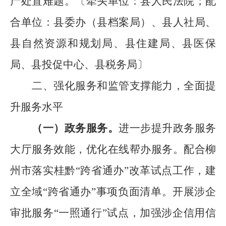
产处置难题。
〔牵头单位：县人民法院
；
配
合单位：县委办（
县
档案局）、
县
人社局、
县
自然资源和规划局、
县
住建局、
县
医保
局
、
县投促中心
、县税务局
〕
二、强化服务和监管支撑能力，全面提
升服务水平
（一）政务服务
。
进一步提升政务服务
大厅服务效能，优化在线帮办服务。
配合柳
州市落实
桂黔
“
跨省通办
”
改革试点工作，建
立全域
“
跨省通办
”
事项负面清单
。开展涉企
审批服务
“
一照通行
”
试点，
加强涉企信用信