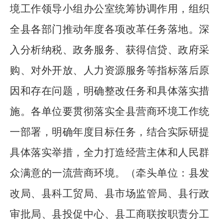
境
工作领导小组办公室统筹协调作用
，组织
全县各部门推动
年度各项
改革任务落地
。深
入分析
纳税、政务服务、获得信贷、政府采
购、对外开放、人力资源服务
等指标落后原
因和存在问题，明确整改任务和具体落实措
施
。
各单位
要贯彻落实全县营商环境工作统
一部署
，
明确年度目标任务，结合实际研提
具体落实举措，
全力打造经营主体和人民群
众满意的一流营商环境。
（
牵头单位：县发
改局、
县
科工贸局、
县
市场监管局、
县
行政
审批局、
县投促中心
、
县
工商联按职责分工