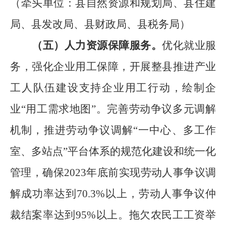
（
牵头单位：县自然资源和规划局、
县
住建
局、
县
发改局、
县
财政局
、县税务局
）
（
五
）
人力资源保障
服务
。
优化就业服
务
，强化企业用工保障，开展整
县
推进产业
工人队伍建设支持企业用工行动，绘制企
业
“
用工需求地图
”
。完善劳动争议多元调解
机制，推进劳动争议调解
“
一中心、多工作
室、多站点
”
平台体系的规范化建设和统一化
管理
，
确保
2023
年底前实现劳动人事争议调
解成功率达到
70.3%
以上
，劳动人事争议仲
裁结案率达到
95%
以上
。
拖欠农民工工资举