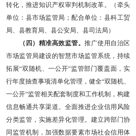
转化，推进知识产权审判机制改革。
（
牵头
单位：县市场监管局
；
配合单位：县科工贸
局
、
县教育局、
县
公安局、
县
司法局
）
（四）
精准高效监管。
推广使用自治区
市场监管局建设的
智慧市场监管系统，
持续
拓展
“
双随机、一公开
”
监管部门覆盖面，
实
行年度抽查事项清单化管理，健全
“
双随机、
一公开
”
监管相关配套制度和工作机制，构建
信息畅通共享渠道。
全面推进企业信用风险
分类监管，实施差异化管理。建立跨部门协
同监管机制，加强数据要素市场社会信用体