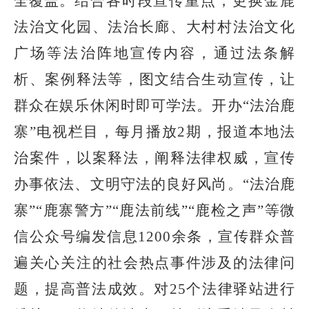
全覆盖。
结合各时段宣传重点，更换金鹿
法治文化园、法治长廊、大村村法治文化
广场等法治阵地宣传内容，通过法条解
析、案例释法等，图文结合生动宣传，让
群众在娱乐休闲时即可学法。开办
“法治鹿
寨”电视栏目，每月播放
2
期，报道本地法
治案件，以案释法，阐释法律权威，宣传
办事依法、文明守法的良好风尚。
“法治鹿
寨”“鹿寨警方”“鹿法前线”“鹿检之声”等微
信公众号编发信息
1200余条，
宣传群众普
遍关心关注的社会热点事件涉及的法律问
题，提高普法成效。对
25个法律驿站进行