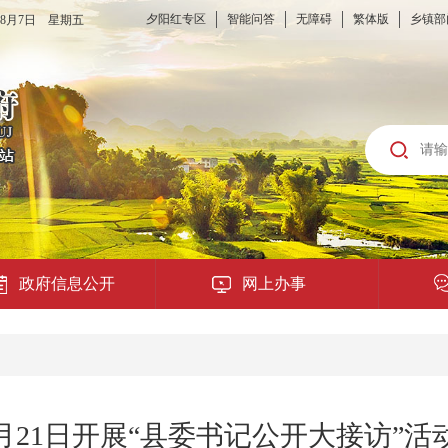
夕阳红专区
智能问答
无障碍
繁体版
乡镇部
6年8月7日 星期五
政府信息公开
网上办事
龙城云APP
公共服务
2月21日开展“县委书记公开大接访”活
便民提示