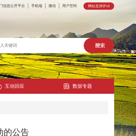
门信息公开平台
手机端
微信
用户空间
网站支持IPv6
互动回应
数据专题
热点回应
民意征集
动的公告
在线访谈