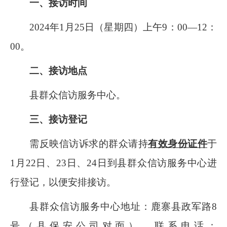
一、接访时间
2024
年
1
月
25
日（星期四）上午
9：00
—
12：
00
。
二、接访地点
县群众信访服务中心。
三、接访登记
需反映信访诉求的群众请持
有效身份证件
于
1
月
22
日、
23
日、
24
日到县群众信访服务中心进
行登记，以便安排接访。
县群众信访服务中心地址：鹿寨县政军路
8
号（县保安公司对面），联系电话：