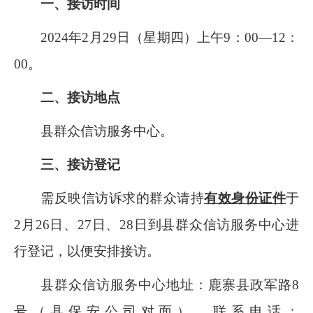
一、接访时间
2024
年
2
月
29
日（星期四）上午
9：00
—
12：
00
。
二、接访地点
县群众信访服务中心。
三、接访登记
需反映信访诉求的群众请持
有效身份证件
于
2
月
26
日、
27
日、
28
日到县群众信访服务中心进
行登记，以便安排接访。
县群众信访服务中心地址：鹿寨县政军路
8
号（县保安公司对面），联系电话：