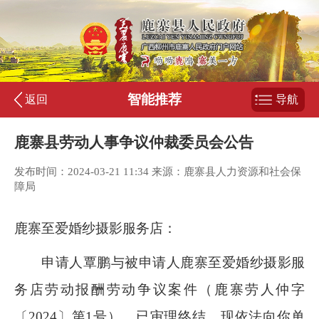
智能推荐
返回
导航
鹿寨县劳动人事争议仲裁委员会公告
发布时间：2024-03-21 11:34 来源：鹿寨县人力资源和社会保
障局
鹿寨至爱婚纱摄影服务店：
申请人覃鹏与被申请人鹿寨至爱婚纱摄影服
务店劳动报酬劳动争议案件（鹿寨劳人仲字
〔
2024
〕第
1
号），已审理终结。现依法向你单