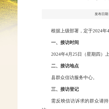
发布日期：20
根据上级部署，定于
2024
年
一、接访时间
2024
年
4
月
25
日（星期四）
二、接访地点
县群众信访服务中心。
三、接访登记
需反映信访诉求的群众请持