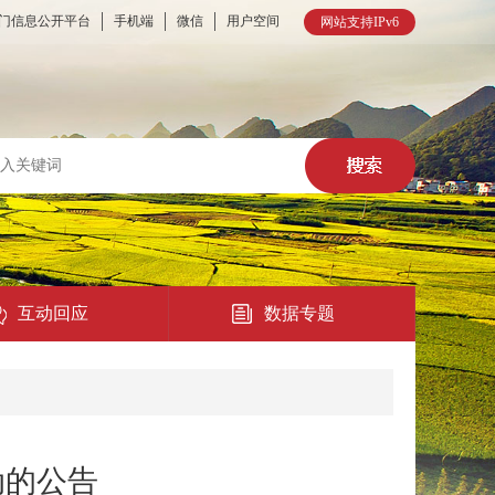
门信息公开平台
手机端
微信
用户空间
网站支持IPv6
互动回应
数据专题
热点回应
民意征集
动的公告
在线访谈