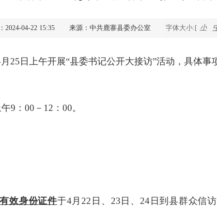
查询服务
小
24-04-22 15:35
来源：中共鹿寨县委办公室
字体大小:[
一件事服务
4
月
25
日上午开展“县委书记公开大接访”活动，具体
利企查询
上午
9：00
－
12：00
。
有效身份证件
于
4
月
22
日、
23
日、
24
日到县群众信访