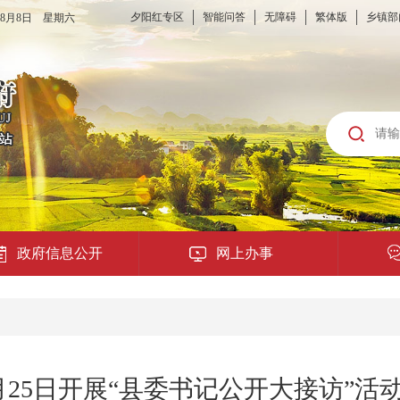
夕阳红专区
智能问答
无障碍
繁体版
乡镇部
6年8月8日 星期六
政府信息公开
网上办事
龙城云APP
公共服务
月25日开展“县委书记公开大接访”活
便民提示