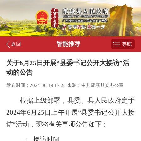
智能推荐
返回
导航
关于6月25日开展“县委书记公开大接访”活
动的公告
发布时间：2024-06-19 17:26 来源：中共鹿寨县委办公室
根据上级部署，县委、县人民政府定于
202
4
年
6
月
25
日
上午
开展
“
县委书记公开大接
访
”
活动，现将有关事项公告如下：
一、接访时间