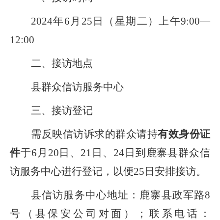
202
4
年
6
月
25
日（星期
二
）上午
9:00—
12:00
二、接访地点
县群众信访服务中心
三、接访登记
需反映信访诉求的群众请持
有效身份证
件
于
6
月
20
日、
21
日、
24
日到鹿寨县
群众信
访服务中心
进行登记，
以便
25
日安排接访
。
县信访
服务中心
地址：鹿寨县政军路
8
号（县
保安公司对面
）；联系电话：