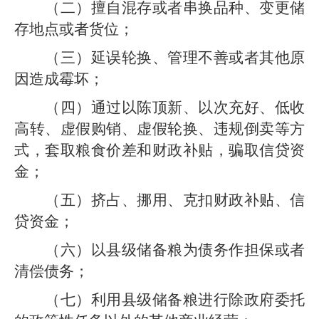
（二）
擅自混存或者串换品种、变更储
存地点或者货位；
（三）
延误轮换、管理不善或者其他原
因造成霉坏
；
（四）通过以陈顶新、以次充好、低收
高转、虚假购销、虚假轮换、违规倒卖等方
式，套取粮食价差和财政补贴，骗取信贷资
金；
（五）
挤占、挪用、克扣财政补贴、信
贷资金；
（六）
以
县级
储备粮为债务作担保或者
清偿债务；
（七）利用
县级
储备粮进行除政府委托