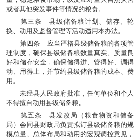
或者其他突发事件等情况的粮食。
第三条
县
级
储备粮计划、储存、轮
换、动用及监督管理等活动适用本办法。
第
四
条
应当严格
县级
储备粮的各项管
理制度，确保
县级
储备粮数量真实、质量良
好和储存安全，确保储得进、管得好、调得
动、用得上，并节约
县级
储备粮的成本、费
用。
未经
县
人民政府批准，任何单位和个人
不得擅自动用
县级
储备粮。
第
五
条
县发改局
（粮食物资和储备
局）
会同
县
财政
局
负责拟订
县级
储备粮的规
模总量、总体布局和动用的宏观调控意见，