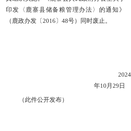
印发〈
鹿寨县
储备粮
管理办法〉的通知》
（
鹿政办发〔
2016
〕
48
号
）
同时废止。
20
2
4
年
10
月
29
日
（此件公开发布）