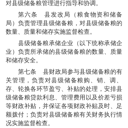
对
县级
储备粮管理进行指导和协调。
第
六
条
县发改局
（粮食物资和储备
局）
负责管理
县级
储备粮，对
县级
储备粮的
数量、质量和储存实施监督检查。
县级储备粮承储企业
（以下统称承储企
业）负责所承储的
县级
储备粮的数量、质量
和储存安全。
第
七
条
县
财政
局
参与
县级
储备粮的有
关管理，负责对
县级
储备粮购、销、调、
存、轮换各环节盈亏、补贴的处理，安排
县
级
储备粮贷款利息、管理费用以及价差亏损
等财政补贴，并保证各项财政补贴及时、足
额拨付；负责对
县级
储备粮有关财务执行情
况实施监督检查。