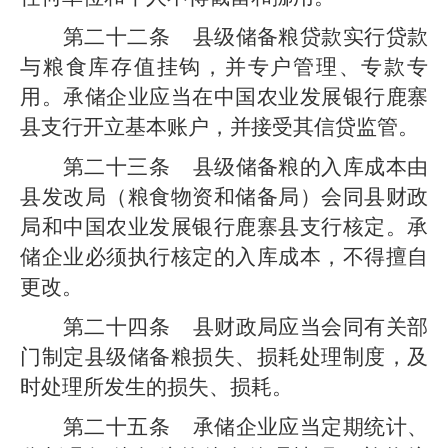
第二十二条
县
级
储备粮贷款实行贷款
与粮食库存值挂钩，并专户管理、专款专
用。承储企业应当在中国农业发展银行
鹿寨
县支行
开立基本账户，并接受其信贷监管。
第二十三条
县
级
储备粮的入库成本由
县发改局
（粮食物资和储备局）
会同
县
财政
局
和中国农业发展银行
鹿寨县支行
核定。承
储企业必须执行核定的入库成本，不得擅自
更改。
第二十四条
县
财政
局
应当会同有关部
门制定
县级
储备粮损失、损耗处理制度，及
时处理所发生的损失、损耗。
第二十五条
承储企业应当定期统计、