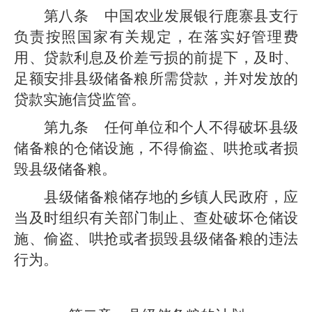
第
八
条
中国农业发展银行
鹿寨县支行
负责按照国家有关规定，在落实好管理费
用、贷款利息及价差亏损的前提下，及时、
足额安排
县级
储备粮所需贷款，并对发放的
贷款实施信贷监管。
第
九
条
任何单位和个人不得破坏
县级
储备粮的仓储设施，不得偷盗、哄抢或者损
毁
县级
储备粮。
县级储备粮储存地的乡镇人民政府，应
当及时组织有关部门制止、查处破坏仓储设
施、偷盗、哄抢或者损毁县级储备粮的违法
行为。