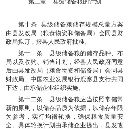
第二章
县
级
储备粮的计划
第十条
县
级
储备粮储存规模总量方案
由
县发改局
（粮食物资和储备局）
会同
县
财
政
局
拟订，报
县
人民政府批准。
第十
一
条
县
级
储备粮的储存品种、布
局以及
收购、销售计划
，
经县人民政府同意
后
由
县发改局
（粮食物资和储备局）
会同
县
财政
局、
中国农业发展银行
鹿寨县支行
共同
下达，由
承储企业
组织实施。
第十
二
条
县
级
储备粮应当按照常储常
新的原则，以储存品质为依据，以储存年限
为参考，实行均衡轮换，确保粮食质量安
全。
具体轮换计划由
承储企业
提出
，
县发改