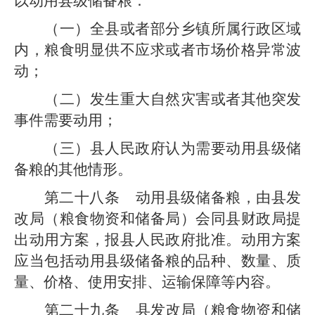
以动用
县级
储备粮：
（一）全
县
或者部分
乡镇
所属行政区域
内，粮食明显供不应求或者市场价格异常波
动；
（二）发生重大自然灾害或者其他突发
事件需要动用；
（三）
县
人民政府认为需要动用
县级
储
备粮的其他情形。
第二十八条
动用
县级
储备粮，由
县发
改局
（粮食物资和储备局）
会同
县
财政
局
提
出动用方案，报
县
人民政府批准。动用方案
应当包括动用
县级
储备粮的品种、数量、质
量、价格、使用安排、运输保障等内容。
第二十九条
县发改局
（粮食物资和储