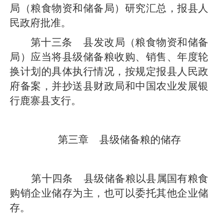
局
（粮食物资和储备局）
研究汇总
，
报
县人
民政府
批准。
第十
三
条
县发改局
（粮食物资和储备
局）
应当将
县级
储备粮收购、销售、年度轮
换计划的具体执行情况，按规定报
县人民政
府
备案，并抄送
县财政局和
中国农业发展银
行
鹿寨县支行
。
第三章
县
级
储备粮的储存
第十四条
县
级
储备粮以
县属国有粮食
购销企业
储存为主，也可以委托其他企业储
存
。