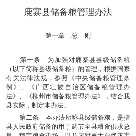
鹿寨县
储备粮管理办法
第一章
总
则
第一条
为加强对
鹿寨县县
级储备粮
（以下简称
县级
储备粮）的管理，根据国家
有关法律法规，参照《中央储备粮管理条
例》
、《广西壮族自治区储备粮管理办
法》、《柳州市储备粮管理办法》
，结合
我
县
实际，制定本办法。
第二条
本办法所称
县级
储备粮，是指
县
人民政府储备的用于调节全
县
粮食供求总
量，稳定粮食市场，以及应对重大自然灾害