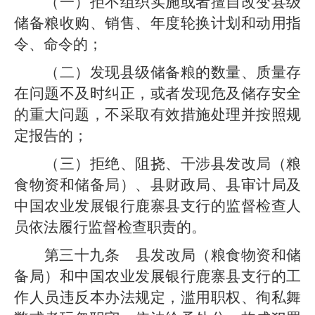
（一）
拒不组织实施或者擅自改变
县级
储备粮收购、销售、年度轮换计划和动用指
令、命令的；
（二）
发现
县级
储备粮的数量、质量存
在问题不及时纠正，或者发现危及储存安全
的重大问题，不采取有效措施处理并按照规
定报告的；
（
三
）拒绝、阻挠、干涉
县发改局
（粮
食物资和储备局）
、
县
财政
局
、
县
审计
局
及
中国农业发展银行
鹿寨县支行
的监督检查人
员依法履行监督检查职责的。
第三十九条
县发改局
（粮食物资和储
备局）
和中国农业发展银行
鹿寨县支行
的工
作人员违反本办法规定，滥用职权、徇私舞