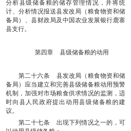
分析
县级
储备粮的储存管理情况，并将统
计、分析情况报送
县发改局
（粮食物资和储
备局）
、
县
财政
局
及中国农业发展银行
鹿寨
县支行
。
第四章
县
级
储备粮的动用
第二十六条
县发改局
（粮食物资和储
备局）
应当建立和完善
县级
储备粮动用预警
机制，加强对市场粮食供求情况的监测，适
时向
县
人民政府提出动用
县级
储备粮的建
议。
第二十七条
出现下列情况之一的，可