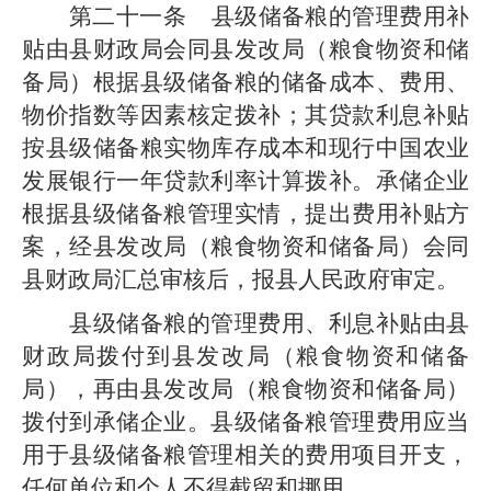
第二十一条
县
级
储备粮的管理费用补
贴由
县
财政
局
会同
县发改局
（粮食物资和储
备局）
根据
县级
储备粮的储备成本、费用、
物价指数等因素核定拨补；其贷款利息补贴
按
县级
储备粮实物库存成本和现行
中国
农业
发展银行一年贷款利率计算拨补。
承储企业
根据县级储备粮管理实情，提出费用补贴方
案，经
县发改局
（粮食物资和储备局）
会同
县
财政
局汇总审核后，报县人民政府审定。
县级
储备粮的管理费用、利息补贴由
县
财政
局
拨付
到
县发改局
（粮食物资和储备
局），再由
县发改局
（粮食物资和储备局）
拨付
到
承储
企业。
县级
储备粮管理费用应当
用于
县级
储备粮管理相关的费用项目开支，
任何单位和个人不得截留和挪用。