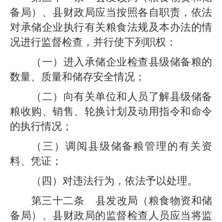
备局）
、
县
财政
局
应当按照各自职责，依法
对承储企业执行有关粮食法规及本办法的情
况进行监督检查，并行使下列职权：
（一）
进入承储企业检查
县级
储备粮的
数量、质量和储存安全情况；
（二）
向有关单位和人员了解
县级
储备
粮收购、销售、轮换计划及动用指令和命令
的执行情况；
（三）
调阅
县级
储备粮管理的有关资
料、凭证；
（四）
对违法行为，依法予以处理。
第三十二条
县发改局
（粮食物资和储
备局）
、
县
财政
局
的监督检查人员应当将监