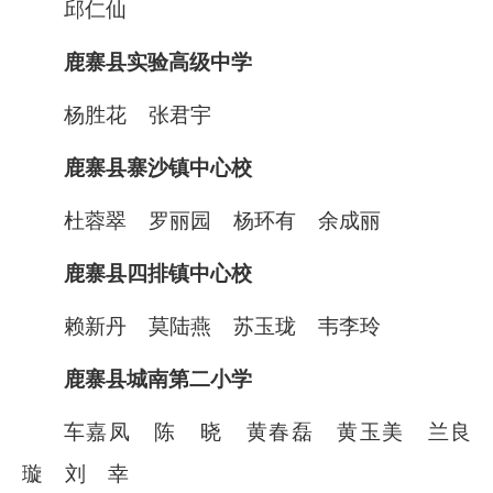
邱仁仙
鹿寨县实验高级中学
杨胜花
张君宇
鹿寨县寨沙镇中心校
杜蓉翠
罗丽园
杨环有
余成丽
鹿寨县四排镇中心校
赖新丹
莫陆燕
苏玉珑
韦李玲
鹿寨县城南第二小学
车嘉凤
陈
晓
黄春磊
黄玉美
兰良
璇
刘
幸