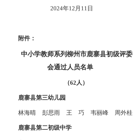
2024
年
12
月
11
日
附件：
中小学教师系列柳州市鹿寨县初级评委
会通过人员名单
（
62
人）
鹿寨县第三幼儿园
林海晴
彭思雨
王
巧
韦丽峰
周外桂
鹿寨县第二初级中学