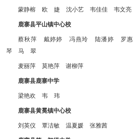
蒙静榕
欧
婕
沈小艺
韦佳佳
韦文亮
鹿寨县平山镇中心校
蔡秋萍
戴婷婷
冯燕玲
陆潘婷
罗惠
琴
马
翠
麦丽萍
莫艳萍
谢柳萍
鹿寨县鹿寨中学
梁艳欢
韦
玮
鹿寨县黄冕镇中心校
刘英仪
覃洁敏
温夏媛
张雅茜