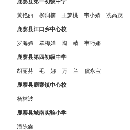
鹿寨县第一初级中学
黄艳丽
柳润楠
王梦桃
韦小婧
冼高茂
鹿寨县江口乡中心校
罗海媚
覃梅婵
陶
靖
韦巧娜
鹿寨县第四初级中学
胡丽芬
毛
娜
万
兰
虞永宝
鹿寨县鹿寨镇中心校
杨林波
鹿寨县城南实验小学
潘陈鑫