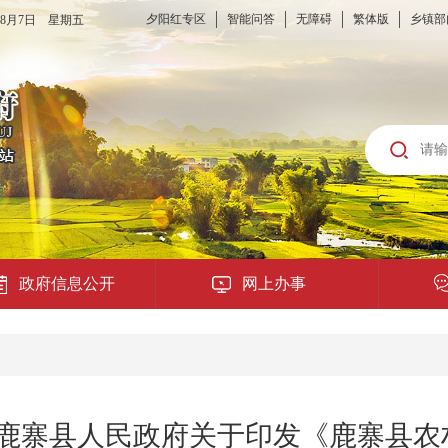
夕阳红专区
智能问答
无障碍
繁体版
乡镇部
6年8月7日 星期五
政府信息公开
网上办事
龙城云APP
公共服务
号：鹿寨县人民政府关于印发《鹿寨县
便民提示