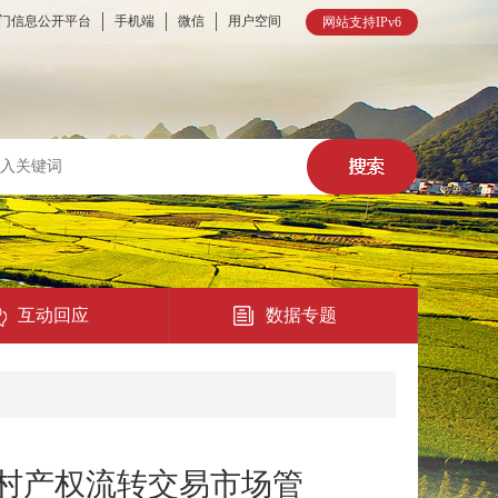
门信息公开平台
手机端
微信
用户空间
网站支持IPv6
互动回应
数据专题
热点回应
民意征集
农村产权流转交易市场管
在线访谈