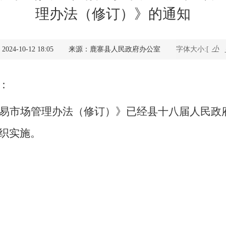
理办法（修订）》的通知
查询服务
一件事服务
小
4-10-12 18:05
来源：鹿寨县人民政府办公室
字体大小:[
利企查询
：
易市场管理办法
（修订）
》已经县
十八届
人民政
织实施。
2