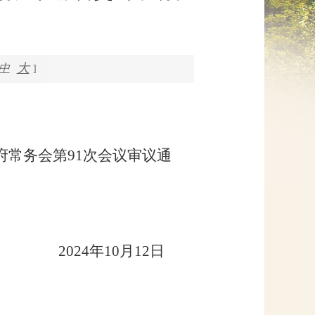
网上信访
大
中
]
府
常务会第
91
次会议审议通
0
24
年
10
月
12
日