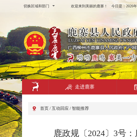
切换区域和部门
欢迎来到美丽的鹿寨！ 今日是：
202
走进鹿寨
首页
/
互动回应
/
智能推荐
鹿政规〔2024〕3