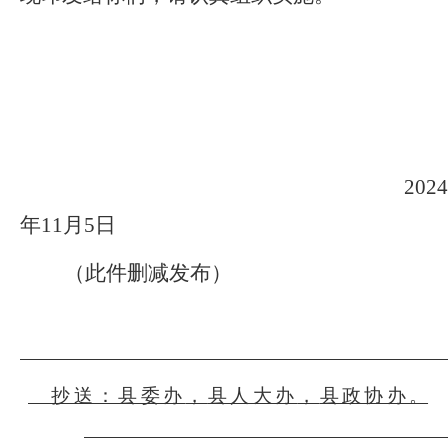
20
2
4
年
11
月
5
日
（此件删减发布）
抄送：县委办
，
县人大办
，
县政协办。