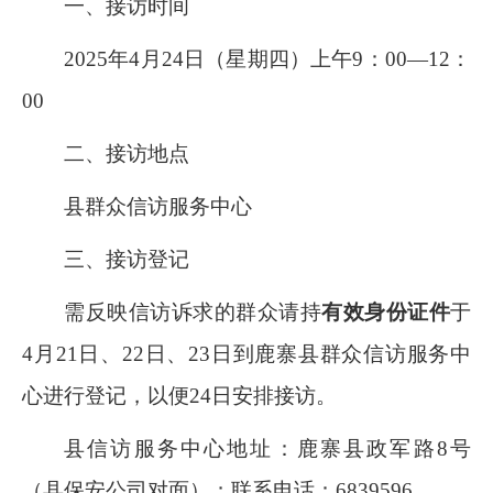
一、接访时间
202
5
年
4
月
24
日（星期
四
）上午
9
：
00—12
：
00
二、接访地点
县群众信访服务中心
三、接访登记
需反映信访诉求的群众请持
有效身份证件
于
4
月
21
日、
22
日、
23
日到鹿寨县
群众信访服务中
心
进行登记，
以便
24
日安排接访
。
县信访
服务中心
地址：鹿寨县政军路
8
号
（县
保安公司对面
）；联系电话：
6839596
。