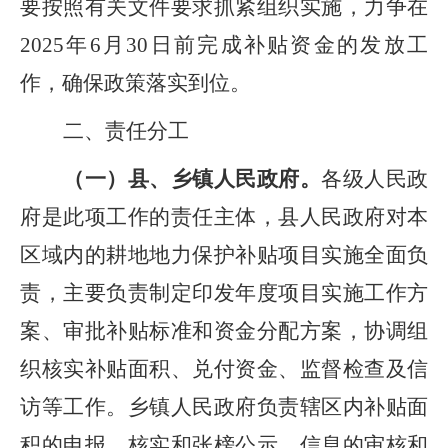
要按照
有关
文件要求抓紧组织实施，力争在
202
5
年
6
月
30
日前完成补贴资金的发放工
作，确保政策落实
到位
。
二、责任分工
（一）县、乡镇人民政府。
各级人民政
府是此项工作的责任主体，
县人民政府
对本
区域内的耕地地力保护补贴项目实施全面负
责，主要负责制定印发年度项目实施工作方
案、
审批补贴标准和资金分配方案，协调组
织核实补贴面积、兑付资金、监督检查及信
访等工作。乡镇人民政府负责辖区内
补贴面
积的申报、核实和张榜公示、信息的审核和