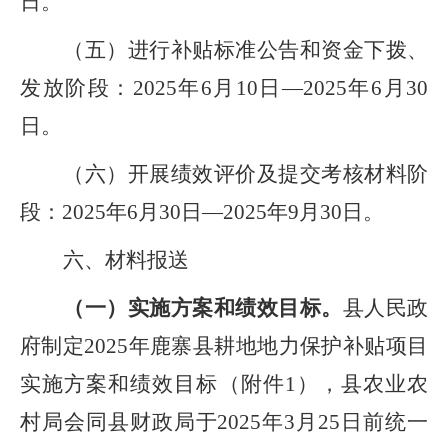
日。
（五）进行补贴标准公告和资金下拨、
发放阶段：
202
5
年
6
月
1
0
日
—202
5
年
6
月
30
日。
（
六
）
开展绩效评价及提交考核材料阶
段
：
202
5
年
6
月
30
日
—202
5
年
9
月
30
日
。
六、材料报送
（一）实施方案和绩效目标。
县人民政
府制定
2025
年
鹿寨县
耕地地力保护补贴项目
实施方案和绩效目标（附件
1
），县农业农
村局会同县财政局于
2025
年
3
月
25
日前统一