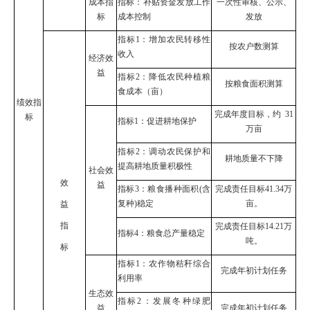
成本指
指标：补贴资金发放工作
一次性审核、公示、
标
成本控制
发放
指标
1
：增加农民转移性
按农户数测算
收入
经济效
益
指标
2
：降低农民种植粮
按粮食面积测算
食成本
（
亩）
绩效指
完成年度目标，约
31
标
指标
1
：促进耕地保护
万亩
指标
2
：调动农民保护和
耕地质量不下降
提高耕地质量积极性
社会效
效
益
指标
3
：粮食播种面积
(
含
完成责任目标
41.34
万
复种
)
稳定
亩。
益
指
完成责任目标
14.21
万
指标
4
：粮食总产量稳定
吨。
标
指标
1
：农作物秸秆综合
完成年初计划任务
利用率
生态效
指标
2
：发展冬种绿肥
益
完成年初计划任务