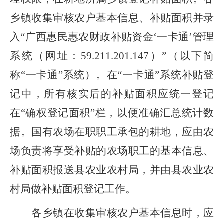
乡镇收集审核农户基本信息、补贴面积
并录
入
“
广西惠民惠农财政补贴资金
‘
一卡通
’
管理
系统
（
网址
：
59.211.201.147
）
”
（
以下简
称
“
一卡通
”
系统）
。
在
“一卡通”
系统
补贴登
记中，所有核实后的补贴面积应统一登记
在
“确权登记面积”
栏，以便准确汇总统计数
据。
国有农场在职职工承包的耕地，应由农
场负责将享受补贴的农场职工的基本信息、
补贴面积报送
县农业农村局
，并由
县农业农
村局
做补贴面积登记工作。
各乡镇在收集审核农户基本信息时，应