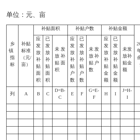
单位：元、亩
补贴面积
补贴户数
补贴金额
应
已
应
已
应
已
乡
补贴
2
发
发
发
发
发
发
未发
未发
未发
镇
标准
放
放
放
放
放
放
放补
放补
放补
指
（元
/
补
补
补
补
补
补
贴面
贴户
贴金
标
亩）
贴
贴
贴
贴
贴
贴
积
数
额
面
面
户
户
金
金
积
积
数
数
额
额
D=B-
G=E-
J=H-
列
A
B
C
E
F
H
I
C
F
I