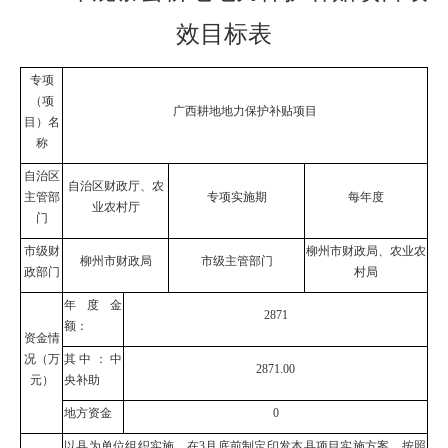
效目标表
专项
（项
广西耕地地力保护补贴项目
目）名
称
自治区
自治区财政厅、农
主管部
专项实施期
每年度
业农村厅
门
市级财
柳州市财政局、农业农
柳州市财政局
市级主管部门
政部门
村局
年度金
2871
额：
资金情
况（万
其中：中
2871
.0
0
元）
央补助
地方资金
0
以县为单位组织实施，在
3
月
底
前制定印发本县项目实施方案，按照