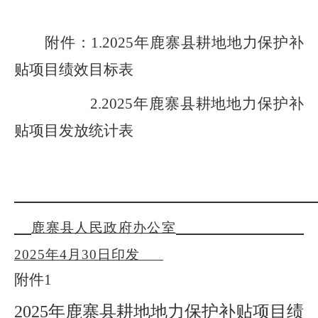
附件
：
1.
202
5
年
鹿寨
县耕地地力保护补
贴项目绩效目标表
2.2025
年鹿寨县耕地地力保护补
贴项目发放统计表
鹿寨县人民政府办公室
20
2
5
年
4
月
30
日印发
附件
1
202
5
年
鹿寨
县耕地地力保护补贴项目绩