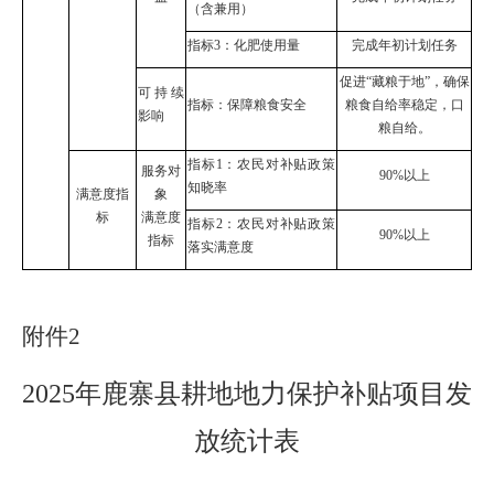
（含兼用）
指标
3
：化肥使用量
完成年初计划任务
促进
“
藏粮于地
”
，确保
可持续
指标：保障粮食安全
粮食自给率稳定，口
影响
粮自给。
指标
1
：农民对补贴政策
服务对
9
0%
以上
知晓率
满意度指
象
标
满意度
指标
2
：农民对补贴政策
9
0%
以上
指标
落实满意度
附件
2
202
5
年
鹿寨县
耕地地力保护补贴项目发
放统计表