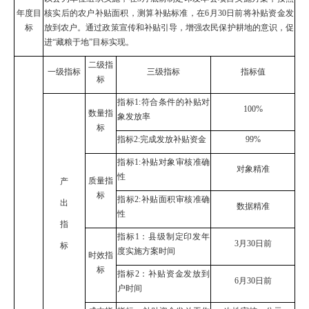
年度目
核实后的农户补贴面积，测算补贴标准，在
6
月
3
0
日前将补贴资金发
标
放到
农
户。通过政策宣传和补贴引导，增强农民保护耕地的意识，促
进
“
藏粮于地
”
目标实现。
二级指
一级指标
三级指标
指标值
标
指标
1:
符合条件的补贴对
100%
数量指
象发放率
标
指标
2:
完成发放补贴资金
99%
指标
1:
补贴对象审核准确
对象精准
性
质量指
产
标
指标
2:
补贴面积审核准确
出
数据精准
性
指
指标
1
：县级制定印发年
3
月
3
0
日前
标
度实施方案时间
时效指
标
指标
2
：补贴资金发放到
6
月
30
日前
户时间