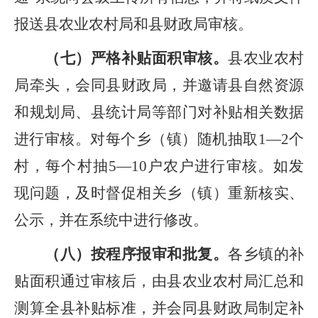
报送县农业农村局
和
县财政局
审核。
（
七
）
严格补贴面积审核。
县农业农村
局牵头，会同县财政局，并邀请县自然资源
和规划
局、
县
统计局等部门对补贴相关数据
进行审核。对每个乡（镇）随机抽取
1—2
个
村，每个村抽
5—10
户农户进行审核。
如发
现问题
，及时督促相关乡（镇）重新核实、
公示，并在系统中进行修改。
（
八
）
按程序报审和批复。
各乡镇的补
贴面积通过审核后，由
县
农业农村局汇总和
测算全县补贴标准，
并会同
县
财政局
制定补