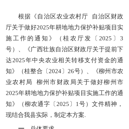
根据
《
自治区农业农村厅
自治区财政
厅关于做好
2025
年耕地地力保护补贴项目实
施工作的通知
》
（桂农厅发〔
202
5
〕
3
号）、
《广西壮族自治区财政厅关于提前下
达
2025
年中央农业相关转移支付资金的通
知
》（桂整合
〔
202
4
〕
26
号
）、
《柳州市农
业农村局
柳州市财政局关于做好柳州市
2025
年耕地地力保护补贴项目实施工作的通
知
》（柳农通字
〔
2025
〕
1
号
）文件精神
，
现
结合我县实际，制定
本
方案
.
一
、总体要求