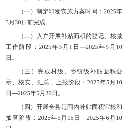
（一）制定印发实施方案时间：
202
5
年
3
月
3
0
日前完成。
（二）入户开展补贴面积的登记、核减
工作阶段：
202
5
年
3
月
1
日
—202
5
年
5
月
1
0
日。
（三）完成村级、乡镇级补贴面积公
示、核实、汇总、上报阶段：
202
5
年
5
月
10
日
—202
5
年
5
月
2
0
日。
（四）开展全县范围内补贴面积审核和
抽查阶段：
202
5
年
5
月
15
日
—202
5
年
6
月
10