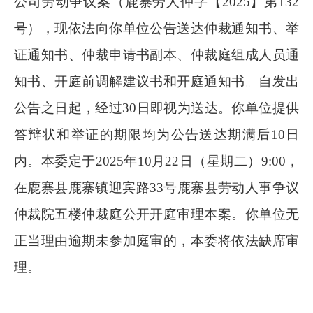
公司劳动争议案（鹿寨劳人仲字【
2025
】第
132
号），现依法向你单位公告送达仲裁通知书、举
证通知书、仲裁申请书副本、仲裁庭组成人员通
知书、开庭前调解建议书和开庭通知书。自发出
公告之日起，经过
30
日即视为送达。你单位提供
答辩状和举证的期限均为公告送达期满后
10
日
内。本委定于
2025
年
10
月
22
日（星期二）
9:00
，
在鹿寨县鹿寨镇迎宾路
33
号鹿寨县劳动人事争议
仲裁院五楼仲裁庭公开开庭审理本案。你单位无
正当理由逾期未参加庭审的，本委将依法缺席审
理。