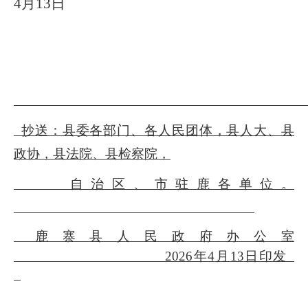
4
月
13
日
抄
送：县委各部门、各人民团体，县人大、县
政协，县法院、县检察院，
自治区、市驻鹿各单位。
鹿寨县人民政府办公室
20
26
年
4
月
13
日印发