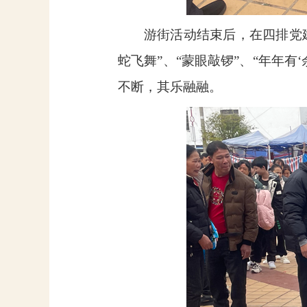
游街活动结束后，在四排党
蛇飞舞”、“蒙眼敲锣”、“年年有‘
不断，其乐融融。