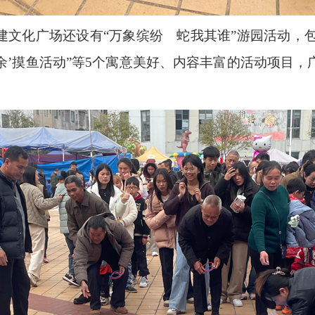
建文化广场还设有“万象缤纷
蛇我其谁”游园活动，包
余’摸鱼活动”等
5
个寓意美好、内容丰富的活动项目，