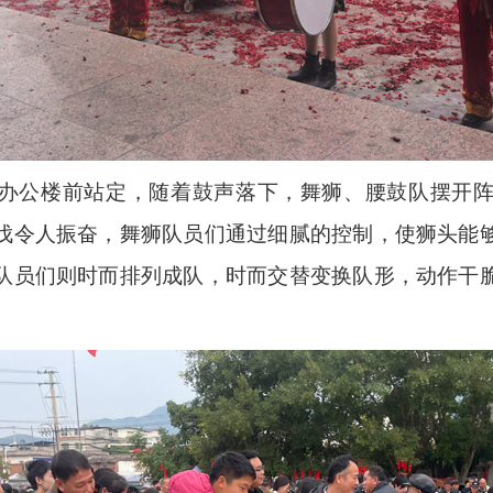
办公楼前站定，随着鼓声落下，舞狮、腰鼓队摆开
伐令人振奋，舞狮队员们通过细腻的控制，使狮头能
队员们则时而排列成队，时而交替变换队形，动作干