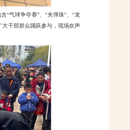
含“气球争夺赛”、“夹弹珠”、“龙
广大干部群众踊跃参与，现场欢声