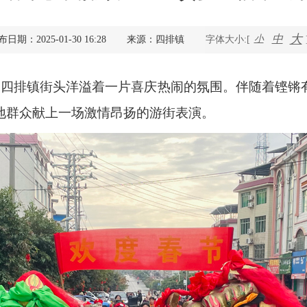
查询服务
大
中
小
日期：2025-01-30 16:28
来源：四排镇
字体大小:[
一件事服务
，四排镇街头洋溢着一片喜庆热闹的氛围。伴随着铿锵
利企查询
地群众献上一场激情昂扬的游街表演。