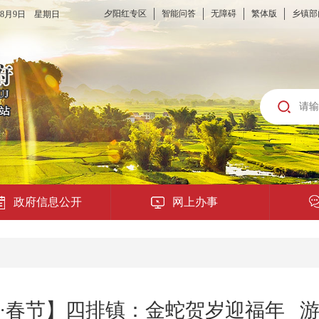
夕阳红专区
智能问答
无障碍
繁体版
乡镇部
6年8月9日 星期日
政府信息公开
网上办事
龙城云APP
公共服务
·春节】四排镇：金蛇贺岁迎福年 
便民提示