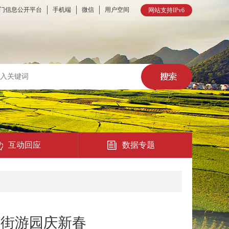
门信息公开平台
手机端
微信
用户空间
网站支持IPv6
互动回应
数据专题
热点回应
民意征集
游街游园庆新春
在线访谈