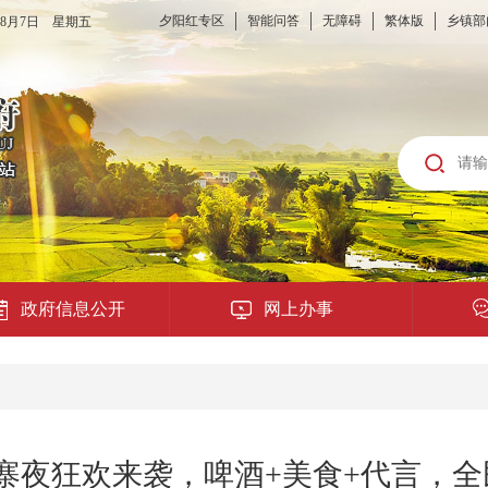
夕阳红专区
智能问答
无障碍
繁体版
乡镇部
6年8月7日 星期五
政府信息公开
网上办事
龙城云APP
公共服务
寨夜狂欢来袭，啤酒+美食+代言，
便民提示