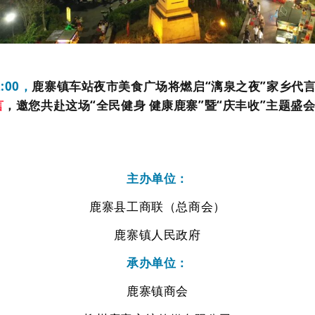
2:00
，
鹿寨镇车站夜市美食广场将燃启
“
漓泉之夜
”
家乡代
言
，邀您共赴这场
“
全民健身 健康鹿寨
”
暨
“
庆丰收
”
主题盛
主办单位：
鹿寨县工商联（总商会）
鹿寨镇人民政府
承办单位：
鹿寨镇商会