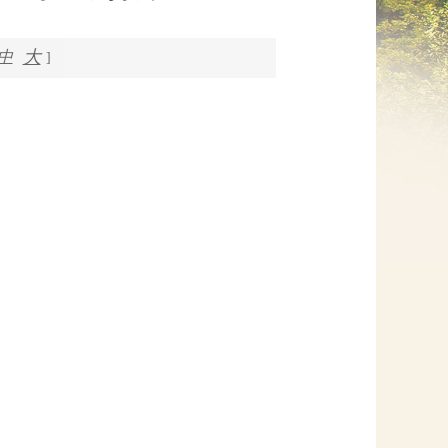
网上信访
大
中
]