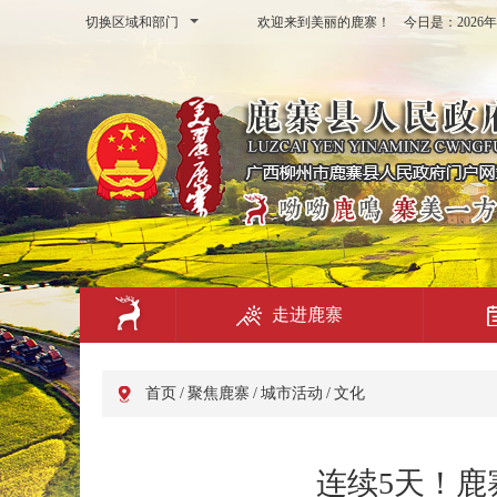
切换区域和部门
欢迎来到美丽的鹿寨！ 今日是：
202
走进鹿寨
首页
/
聚焦鹿寨
/
城市活动
/
文化
连续5天！鹿