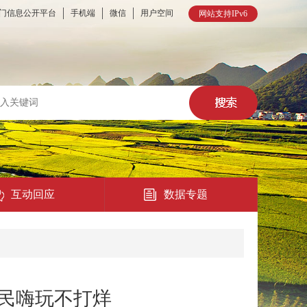
门信息公开平台
手机端
微信
用户空间
网站支持IPv6
互动回应
数据专题
热点回应
民意征集
全民嗨玩不打烊
在线访谈