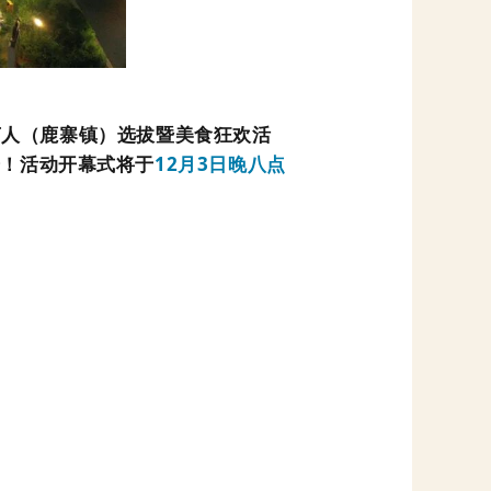
言人（鹿寨镇）选拔暨美食狂欢活
会！活动开幕式将于
12
月
3
日晚八点