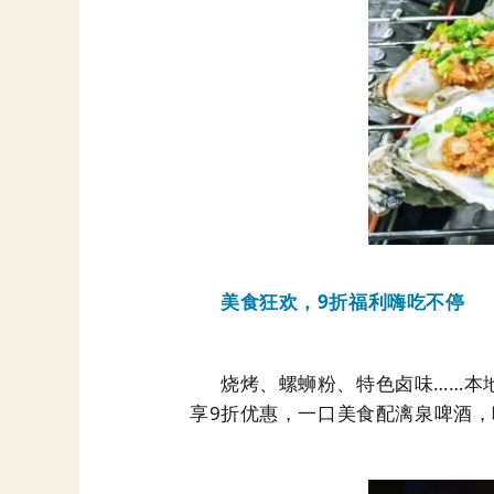
美食狂欢，
9
折福利嗨吃不停
烧烤、螺蛳粉、特色卤味
……
本
享
9
折优惠，一口美食配漓泉啤酒，