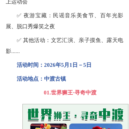
上运动会
✅ 夜游宝藏：民谣音乐美食节、百年光影
展、脱口秀爆笑之夜
✅ 其他活动：文艺汇演、亲子摸鱼、露天电
影
......
活动时间：
2026
年
5
月
1
日－
5
日
活动地点：中渡古镇
01.
世界狮王·寻奇中渡