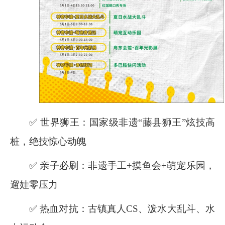
✅ 世界狮王：国家级非遗“藤县狮王”炫技高
桩，绝技惊心动魄
✅ 亲子必刷：非遗手工
+
摸鱼会
+
萌宠乐园，
遛娃零压力
✅ 热血对抗：古镇真人
CS
、泼水大乱斗、水