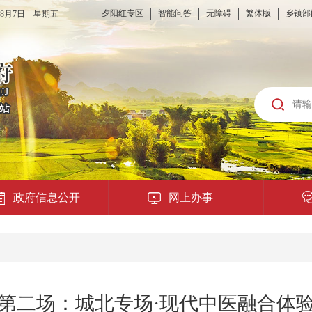
夕阳红专区
智能问答
无障碍
繁体版
乡镇部
6年8月7日 星期五
政府信息公开
网上办事
龙城云APP
公共服务
第二场：城北专场·现代中医融合体
便民提示