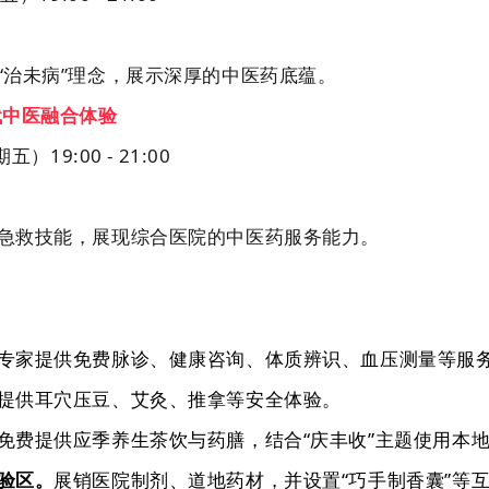
“治未病”理念，展示深厚的中医药底蕴。
代中医融合体验
期五）
19:00 - 21:00
急救技能，展现综合医院的中医药服务能力。
专家提供免费脉诊、健康咨询、体质辨识、血压测量等服
提供
耳穴压豆
、艾灸、推拿等安全体验。
免费提供应季养生茶饮与药膳，结合
“庆丰收”主题使用本
验区
。
展销医院制剂、
道地药材
，并设置
“巧手制香囊”等