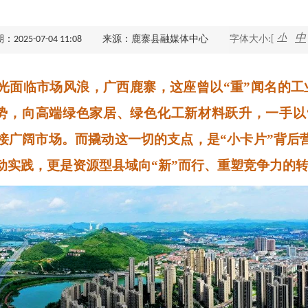
查询服务
小
中
025-07-04 11:08
来源：鹿寨县融媒体中心
字体大小:[
一件事服务
光面临市场风浪，广西鹿寨，这座曾以“重”闻名的工
利企查询
优势，向高端绿色家居、绿色化工新材料跃升，一手以“
链接广阔市场。而撬动这一切的支点，是“小卡片”背后
生动实践，更是资源型县域向“新”而行、重塑竞争力的