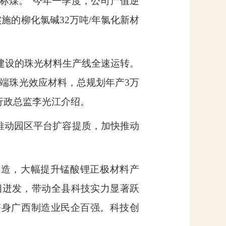
标煤。”今年一季度，公司产值逆
实施的柳化氯碱
32
万吨
/
年氯化新材
建设的珠光材料生产线全速运转。
端珠光效应材料，总规划年产
3
万
行政总监李光江介绍。
推动园区平台扩容提质，加快推动
改造，大幅提升锰酸锂正极材料产
相迸发，带动全县科技实力显著跃
跻身广西制造业民企百强。科技创