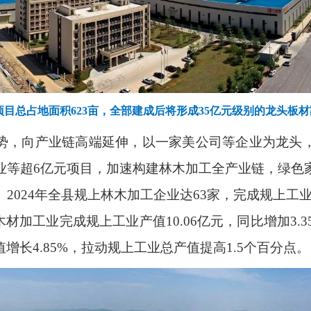
项目总占地面积
623
亩，全部建成后将形成
35
亿元级别的龙头板材
势，向产业链高端延伸，以一家美公司等企业为龙头
业等超
6
亿元项目，加速构建林木加工全产业链，绿色
。
2024
年全县规上林木加工企业达
63
家，完成规上工
木材加工业完成规上工业产值
10.06
亿元，同比增加
3.
值增长
4.85%
，拉动规上工业总产值提高
1.5
个百分点。