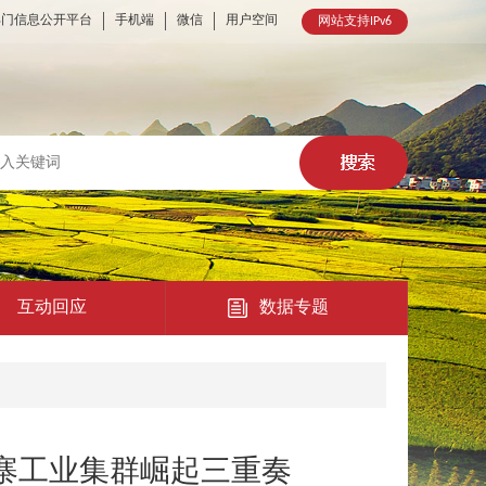
部门信息公开平台
手机端
微信
用户空间
网站支持IPv6
互动回应
数据专题
热点回应
民意征集
鹿寨工业集群崛起三重奏
在线访谈