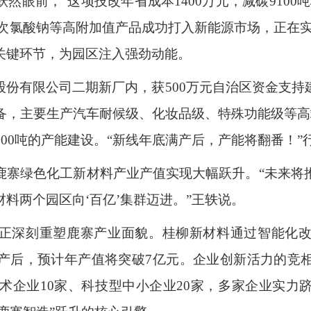
跃然眼前，“这项技改年省成本
1400
万元，减碳
9100
吨
次氯酸钠等高附加值产品成功打入新能源市场，正在
关键环节，为园区注入强劲动能。
股份有限公司二期新厂内，获
500
万元自治区资金支持
备，主要生产汽车耐候级、化妆品级、特殊功能级等高
000
吨的产能建设。“新线年底满产后，产能将翻番！”
鹿寨绿色化工新材料产业产值实现大幅跃升。“未来将
料两个园区向‘百亿’集群迈进。”王轶说。
正深刻重塑鹿寨产业面貌。桂柳新材料通过智能化
产后，预计年产值将突破
7
亿元。企业创新活力的竞
术企业
10
家、科技型中小企业
20
家，多家企业实力