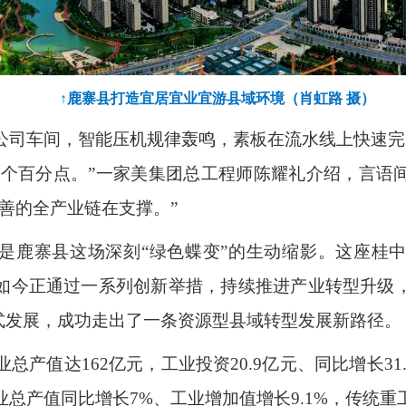
↑鹿寨县打造宜居宜业宜游县域环境（肖虹路 摄）
公司车间，智能压机规律轰鸣，素板在流水线上快速完
6
个百分点。”一家美集团总工程师陈耀礼介绍，言语
善的全产业链在支撑。”
是鹿寨县这场深刻“绿色蝶变”的生动缩影。这座桂
如今正通过一系列创新举措，持续推进产业转型升级
越式发展，成功走出了一条资源型县域转型发展新路径。
业总产值达
162
亿元，工业投资
20.9
亿元、同比增长
31
业总产值同比增长
7%
、工业增加值增长
9.1%
，传统重