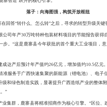
“鹿寨智造”跃升的核心引擎。
落子：向海图强，构筑开放枢纽
寨在回答“转什么、怎么转”之后，寻求的转型升级关键
限公司年产
30
万吨特种包装材料项目的节能报告获得
一步。“这是鹿寨县今年获批的首个重大工业项目，意
建成达产后预计年产值约
26
亿元，增加值约
10.5
亿元
精准服务于广西快速集聚的新能源（锂电池）、电子
升级和绿色制造实践，显著提升广西造纸产业的整体附
。”
产业集群，鹿寨县将精准招商作为核心引擎。“区位、