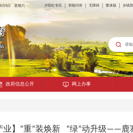
夕阳红专区
智能问答
无障碍
繁体版
乡镇
6年8月8日 星期六
政府信息公开
网上办事
龙城云APP
公共服务
业】“重”装焕新 “绿”动升级——
便民提示