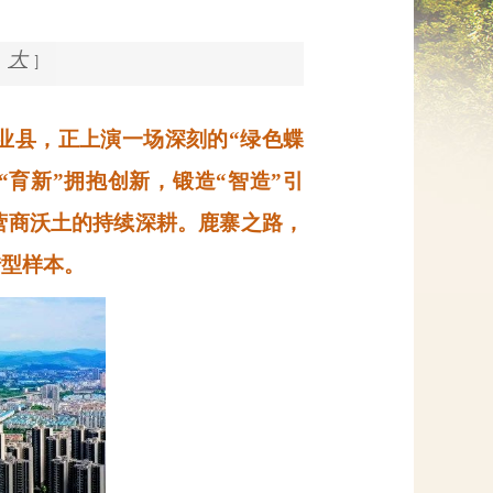
网上信访
大
]
业县，正上演一场深刻的“绿色蝶
育新”拥抱创新，锻造“智造”引
营商沃土的持续深耕。鹿寨之路，
转型样本。