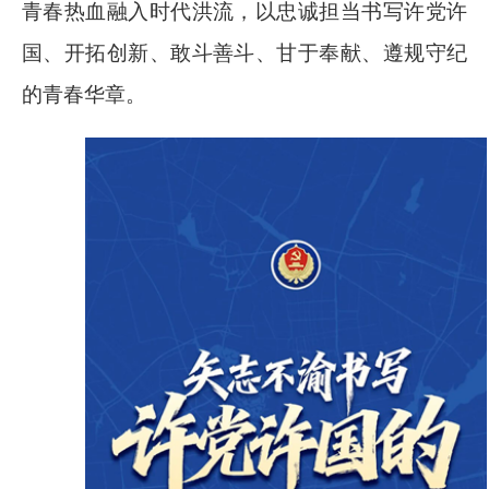
青春热血融入时代洪流，以忠诚担当书写许党许
国、开拓创新、敢斗善斗、甘于奉献、遵规守纪
的青春华章。