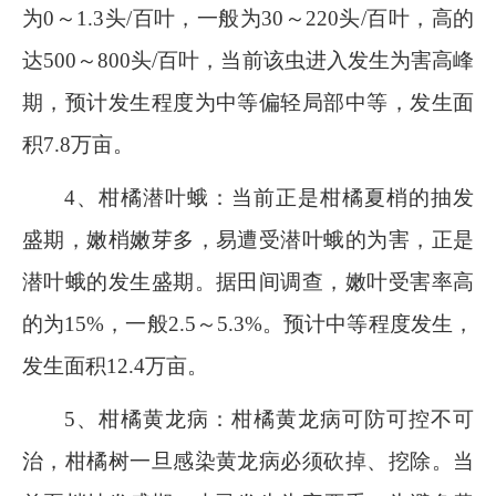
为
0
～
1.3
头
/
百叶，一般为
30
～
220
头
/
百叶，高的
达
500
～
800
头
/
百叶，当前该虫进入发生为害高峰
期，预计发生程度为中等偏轻局部中等，发生面
积
7.8
万亩。
4
、柑橘潜叶蛾：当前正是柑橘夏梢的抽发
盛期，嫩梢嫩芽多，易遭受潜叶蛾的为害，正是
潜叶蛾的发生盛期。据田间调查，嫩叶受害率高
的为
15%
，一般
2.5
～
5.3%
。预计中等程度发生，
发生面积
12.4
万亩。
5
、柑橘黄龙病：柑橘黄龙病可防可控不可
治，柑橘树一旦感染黄龙病必须砍掉、挖除。当