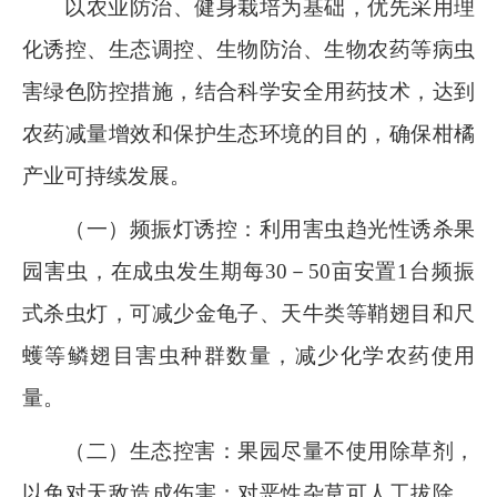
以农业防治、健身栽培为基础，优先采用理
化诱控、生态调控、生物防治、生物农药等病虫
害绿色防控措施，结合科学安全用药技术，达到
农药减量增效和保护生态环境的目的，确保柑橘
产业可持续发展。
（一）频振灯诱控：利用害虫趋光性诱杀果
园害虫，在成虫发生期每
30
－
50
亩安置
1
台频振
式杀虫灯，可减少金龟子、天牛类等鞘翅目和尺
蠖等鳞翅目害虫种群数量，减少化学农药使用
量。
（二）生态控害：果园尽量不使用除草剂，
以免对天敌造成伤害；对恶性杂草可人工拔除，