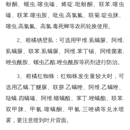
蚜酮、螺虫
.
噻虫嗪、烯啶
.
吡蚜酮、联苯
.
噻虫
嗪、联苯
.
噻虫胺、吡虫
.
高氯氟、联菊
.
啶虫脒、
噻虫
.
高氯氟、高氯
.
毒死蜱等农药轮换使用。
2
、柑橘锈壁虱：可选用甲维
.
虱螨脲、阿维
.
虱螨脲、联苯
.
虱螨脲、阿维
.
苯丁锡、阿维菌素
.
唑虫酰胺、螺虫乙酯
.
唑虫酰胺等药剂进行防治。
3
、柑橘红蜘蛛：红蜘蛛发生量较大时，可
选用乙螨
.
丁醚脲、联肼
.
乙螨唑、阿维
.
乙螨唑、
哒螨
.
四螨嗪、阿维
.
螺螨酯、苯丁
.
唑螨酯、联苯
.
双甲脒、甲氰
.
噻螨酮、甲氰
.
三唑磷等兑水喷
雾，要注意喷到叶片背面。