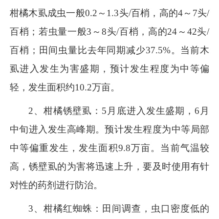
柑橘木虱成虫一般
0.2
～
1.3
头
/
百梢，高的
4
～
7
头
/
百梢；若虫量一般
3
～
8
头
/
百梢，高的
24
～
42
头
/
百梢；田间虫量比去年同期减少
37.5%
。当前木
虱进入发生为害盛期，预计发生程度为中等偏
轻，发生面积约
10.2
万亩。
2
、柑橘锈壁虱：
5
月底进入发生盛期，
6
月
中旬进入发生高峰期。预计发生程度为中等局部
中等偏重发生，发生面积
9.8
万亩。当前气温较
高，锈壁虱的为害将迅速上升，要及时使用有针
对性的药剂进行防治。
3
、柑橘红蜘蛛：田间调查，虫口密度低的