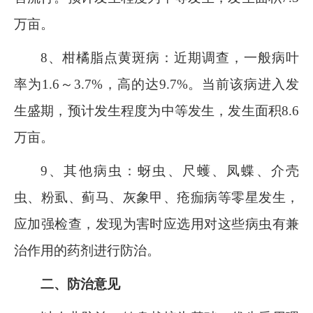
万亩。
8
、柑橘脂点黄斑病：近期调查，一般病叶
率为
1.6
～
3.7%
，高的达
9.7%
。当前该病进入发
生盛期，预计发生程度为中等发生，发生面积
8.6
万亩。
9
、其他病虫：蚜虫、尺蠖、凤蝶、介壳
虫、粉虱、蓟马、灰象甲、疮痂病等零星发生，
应加强检查，发现为害时应选用对这些病虫有兼
治作用的药剂进行防治。
二、防治意见