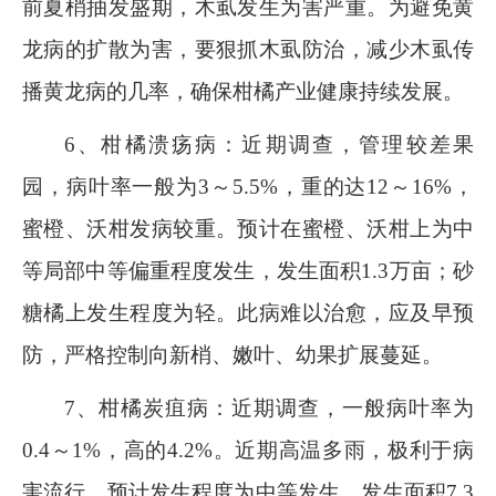
前夏梢抽发盛期，木虱发生为害严重。为避免黄
龙病的扩散为害，要狠抓木虱防治，减少木虱传
播黄龙病的几率，确保柑橘产业健康持续发展。
6
、柑橘溃疡病：近期调查，管理较差果
园，病叶率一般为
3
～
5.5%
，重的达
12
～
16%
，
蜜橙、沃柑发病较重。预计在蜜橙、沃柑上为中
等局部中等偏重程度发生，发生面积
1.3
万亩；砂
糖橘上发生程度为轻。此病难以治愈，应及早预
防，严格控制向新梢、嫩叶、幼果扩展蔓延。
7
、柑橘炭疽病：近期调查，一般病叶率为
0.4
～
1%
，高的
4.2%
。近期高温多雨，极利于病
害流行。预计发生程度为中等发生，发生面积
7.3