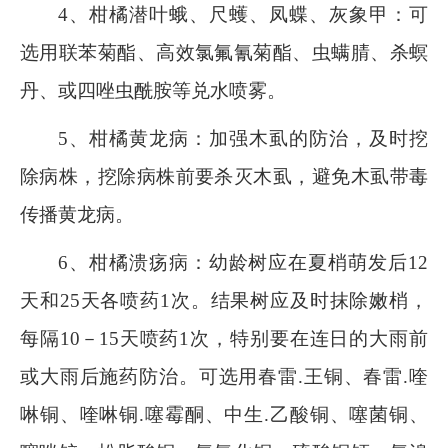
4
、柑橘潜叶蛾、尺蠖、凤蝶、灰象甲：可
选用联苯菊酯、高效氯氟氰菊酯、虫螨腈、杀螟
丹、或四唑虫酰胺等兑水喷雾。
5
、柑橘黄龙病：加强木虱的防治，及时挖
除病株，挖除病株前要杀灭木虱，避免木虱带毒
传播黄龙病。
6
、柑橘溃疡病：幼龄树应在夏梢萌发后
12
天和
25
天各喷药
1
次。结果树应及时抹除嫩梢，
每隔
10
－
15
天喷药
1
次，特别要在连日的大雨前
或大雨后施药防治。可选用春雷
.
王铜、春雷
.
喹
啉铜、喹啉铜
.
噻霉酮、中生
.
乙酸铜、噻菌铜、