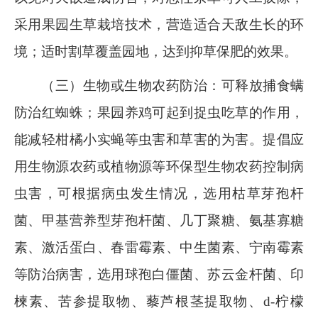
采用果园生草栽培技术，营造适合天敌生长的环
境；适时割草覆盖园地，达到抑草保肥的效果。
（三）生物或生物农药防治：可释放捕食螨
防治红蜘蛛；果园养鸡可起到捉虫吃草的作用，
能减轻柑橘小实蝇等虫害和草害的为害。提倡应
用生物源农药或植物源等环保型生物农药控制病
虫害，可根据病虫发生情况，选用枯草芽孢杆
菌、甲基营养型芽孢杆菌、几丁聚糖、氨基寡糖
素、激活蛋白、春雷霉素、中生菌素、宁南霉素
等防治病害，选用球孢白僵菌、苏云金杆菌、印
楝素、苦参提取物、藜芦根茎提取物、
d-
柠檬