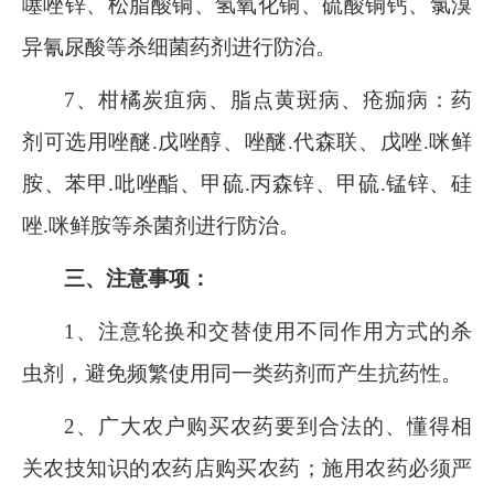
噻唑锌、松脂酸铜、氢氧化铜、硫酸铜钙、氯溴
异氰尿酸等杀细菌药剂进行防治。
7
、柑橘炭疽病、脂点黄斑病、疮痂病：药
剂可选用唑醚
.
戊唑醇、唑醚
.
代森联、戊唑
.
咪鲜
胺、苯甲
.
吡唑酯、甲硫
.
丙森锌、甲硫
.
锰锌、硅
唑
.
咪鲜胺等杀菌剂进行防治。
三、注意事项：
1
、注意轮换和交替使用不同作用方式的杀
虫剂，避免频繁使用同一类药剂而产生抗药性。
2
、广大农户购买农药要到合法的、懂得相
关农技知识的农药店购买农药；施用农药必须严