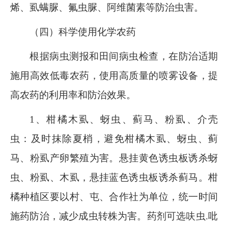
烯、虱螨脲、氟虫脲、阿维菌素等防治虫害。
（四）科学使用化学农药
根据病虫测报和田间病虫检查，在防治适期
施用高效低毒农药，使用高质量的喷雾设备，提
高农药的利用率和防治效果。
1
、柑橘木虱、蚜虫、蓟马、粉虱、介壳
虫：及时抹除夏梢，避免柑橘木虱、蚜虫、蓟
马、粉虱产卵繁殖为害。悬挂黄色诱虫板诱杀蚜
虫、粉虱、木虱，悬挂蓝色诱虫板诱杀蓟马。柑
橘种植区要以村、屯、合作社为单位，统一时间
施药防治，减少成虫转株为害。药剂可选呋虫
.
吡