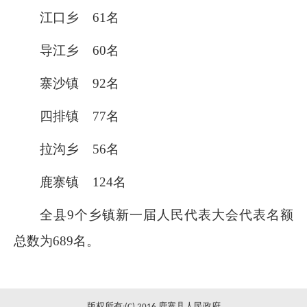
江口乡
61
名
导江乡
60
名
寨沙镇
92
名
四排镇
77
名
拉沟乡
56
名
鹿寨镇
124
名
全县
9
个乡镇新一届人民代表大会代表名额
总数为
689
名。
版权所有:(C) 2016 鹿寨县人民政府