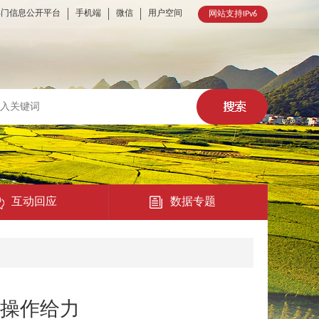
部门信息公开平台
手机端
微信
用户空间
网站支持IPv6
互动回应
数据专题
热点回应
民意征集
波操作给力
在线访谈