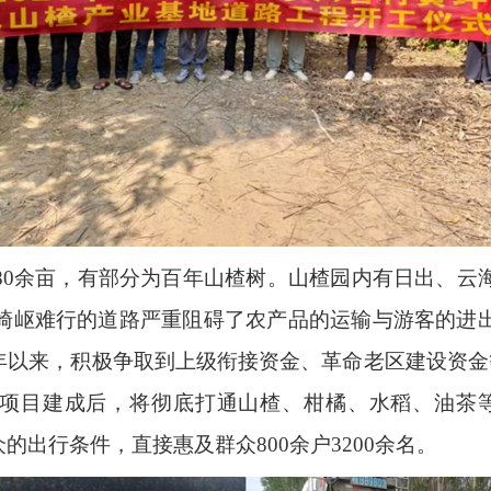
80
余亩，有部分为百年山楂树。山楂园内有日出、云
崎岖难行的道路严重阻碍了农产品的运输与游客的进
今年以来，积极争取到上级衔接资金、革命老区建设资金
项目建成后，将彻底打通山楂、柑橘、水稻、油茶
众的出行条件，直接惠及群众
800
余户
3200
余名。