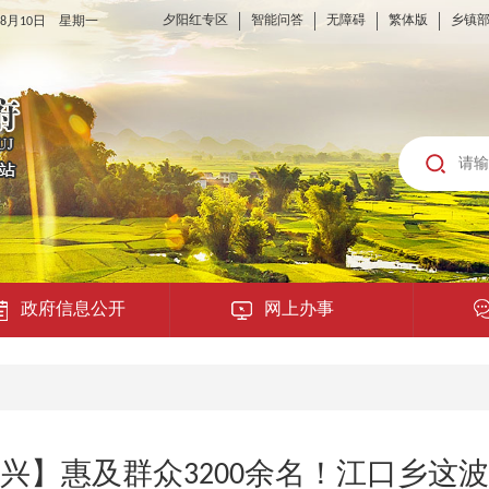
夕阳红专区
智能问答
无障碍
繁体版
乡镇
6年8月10日 星期一
政府信息公开
网上办事
龙城云APP
公共服务
兴】惠及群众3200余名！江口乡这
便民提示