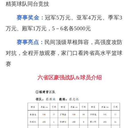
精英球队同台竞技
赛事奖金：
冠军
5
万元、亚军
4
万元、季军
3
万元、殿军
1
万元，
5
－
6
名各
5000
元
赛事亮点：
民间顶级草根阵容，高强度攻防
对抗，全程开放观赛，家门口看跨省高水平篮球
赛
六省区豪强战队
&
球员介绍