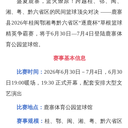
盛夏鹿寨，篮火燎原！跨越桂、鄂、闽、
湘、粤、黔六省区的民间篮球顶尖对决 ——鹿寨
县
2026
年桂闽鄂湘粤黔六省区“逐鹿杯”草根篮球
精英争霸赛，将于
6
月
30
日—
7
月
4
日登陆鹿寨体
育公园篮球馆。
赛事基本信息
比赛时间：
2026
年
6
月
30
日－
7
月
4
日，
6
月
30
日
19:00
暖场，
19:30
正式开幕，配套安排大型文
艺演出
比赛地点：
鹿寨体育公园篮球馆
赛事规模：
桂、鄂、闽、湘、粤、黔六省区