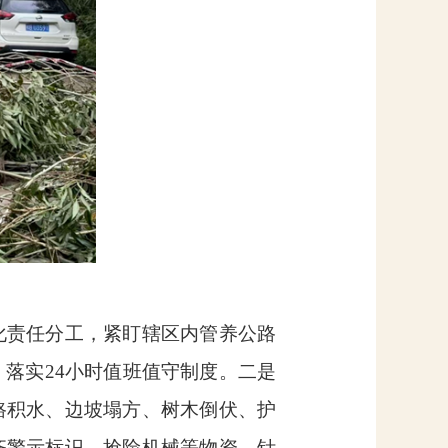
化责任分工，紧盯辖区内管养公路
，落实
24
小时值班值守制度。二是
路积水、边坡塌方、树木倒伏、护
齐警示标识、抢险机械等物资，针