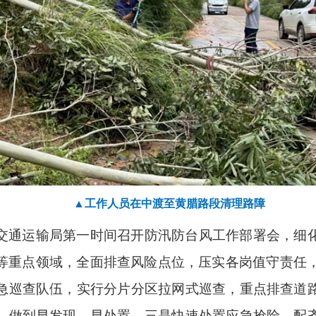
▲工作人员在中渡至黄腊路段清理路障
交通运输局第一时间召开防汛防台风工作部署会，细
等重点领域，全面排查风险点位，压实各岗值守责任
急巡查队伍，实行分片分区拉网式巡查，重点排查道
，做到早发现、早处置。三是快速处置应急抢险。配