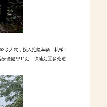
63
余人次，投入抢险车辆、机械
4
等安全隐患
11
处，快速处置多处道