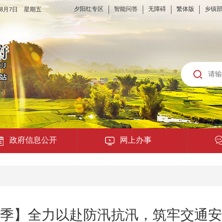
夕阳红专区
智能问答
无障碍
繁体版
乡镇
6年8月7日 星期五
政府信息公开
网上办事
龙城云APP
公共服务
季】全力以赴防汛抗汛，筑牢交通安
便民提示