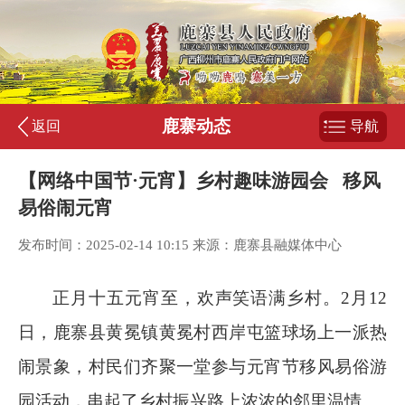
鹿寨动态
返回
导航
【网络中国节·元宵】乡村趣味游园会 移风
易俗闹元宵
发布时间：2025-02-14 10:15 来源：鹿寨县融媒体中心
正月十五元宵至，欢声笑语满乡村。
2
月
12
日，鹿寨县黄冕镇黄冕村西岸屯篮球场上一派热
闹景象，村民们齐聚一堂参与元宵节移风易俗游
园活动，串起了乡村振兴路上浓浓的邻里温情。