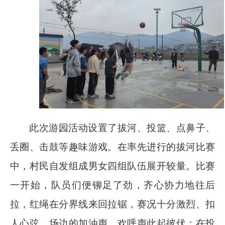
此次游园活动设置了拔河、投篮、点鼻子、
丢圈、击鼓等趣味游戏。在率先进行的拔河比赛
中，村民自发组成男女四组队伍展开较量。比赛
一开始，队员们便铆足了劲，齐心协力地往后
拉，红绳在分界线来回拉锯，赛况十分激烈、扣
人心弦，场边的加油声、欢呼声此起彼伏；在投