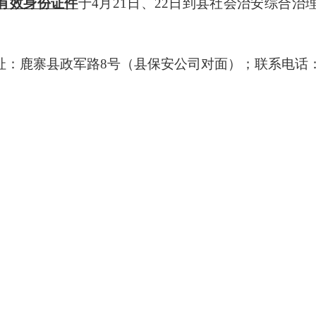
有效身份证件
于
4
月
21
日、
22
日到县社会治安综合治
址：鹿寨县政军路
8
号（县保安公司对面）；联系电话