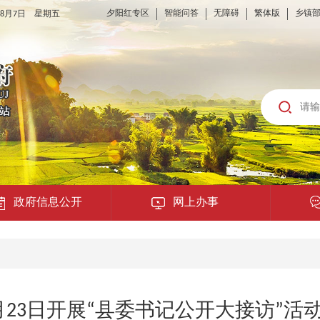
夕阳红专区
智能问答
无障碍
繁体版
乡镇
6年8月7日 星期五
政府信息公开
网上办事
龙城云APP
公共服务
月23日开展“县委书记公开大接访”活
便民提示