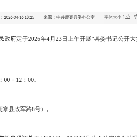
查询服务
小
26-04-16 18:25
来源：中共鹿寨县委办公室
字体大小:[
一件事服务
民政府定于
2026
年
4
月
23
日上午开展“县委书记公开大
利企查询
：
00
－
12
：
00
。
鹿寨县政军路
8
号）。