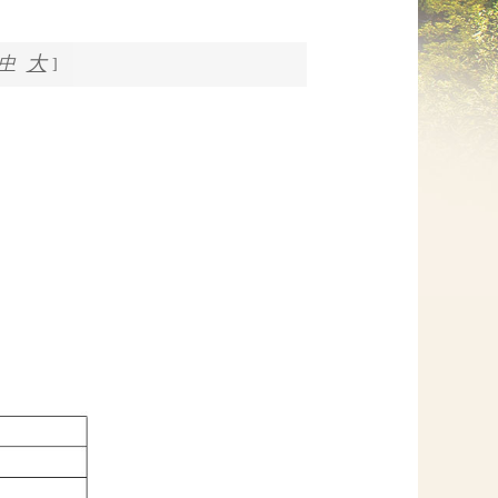
网上信访
大
中
]