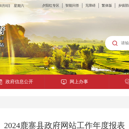
夕阳红专区
智能问答
无障碍
繁体版
乡镇部
6年8月8日 星期六
政府信息公开
网上办事
龙城云APP
公共服务
2024鹿寨县政府网站工作年度报表
便民提示