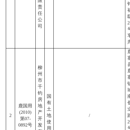
限
责
任
公
2
司
柳
州
市
千
钧
国
房
有
鹿国用
地
土
(2010)
产
2
地
/
第07-
开
使
2
0892号
发
用