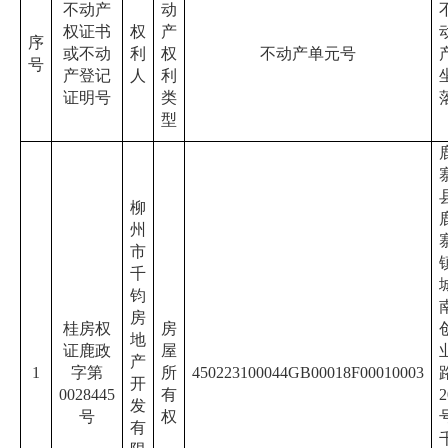
不动产
动
权证书
权
产
序
或不动
利
权
不动产单元号
号
产登记
人
利
证明号
类
型
柳
州
市
千
钧
房
桂房权
房
地
证鹿政
屋
产
1
字第
所
450223100044GB00018F00010003
开
0028445
有
2
发
号
权
有