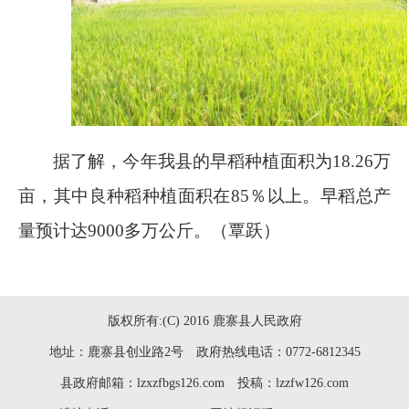
据了解，今年我县的早稻种植面积为
18.26
万
亩，其中良种稻种植面积在
85％
以上。早稻总产
量预计达
9000
多万公斤。（覃跃）
版权所有:(C) 2016 鹿寨县人民政府
地址：鹿寨县创业路2号 政府热线电话：0772-6812345
县政府邮箱：lzxzfbgs126.com 投稿：lzzfw126.com