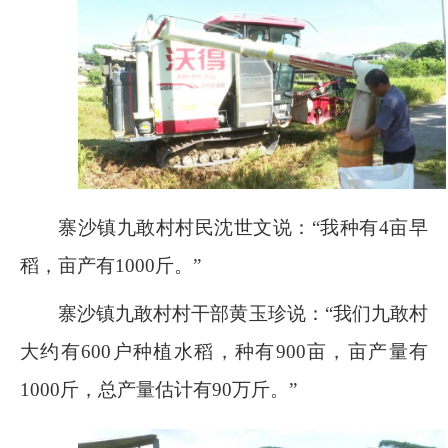
寨沙镇九敢村村民沈世文说：“我种有
4
亩早
稻，亩产有
1000
斤。”
寨沙镇九敢村村干部黄玉珍说：“我们九敢村
大约有
600
户种植水稻，种有
900
亩，亩产量有
1000
斤，总产量估计有
90
万斤。”