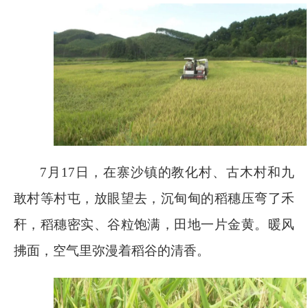
7
月
17
日，在寨沙镇的教化村、古木村和九
敢村等村屯，放眼望去，沉甸甸的稻穗压弯了禾
秆，稻穗密实、谷粒饱满，田地一片金黄。暖风
拂面，空气里弥漫着稻谷的清香。