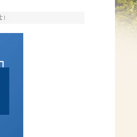
网上信访
大
]