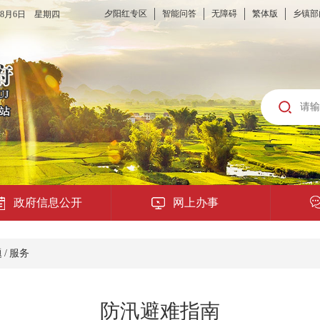
夕阳红专区
智能问答
无障碍
繁体版
乡镇部
6年8月6日 星期四
政府信息公开
网上办事
龙城云APP
题
/
服务
公共服务
防汛避难指南
便民提示