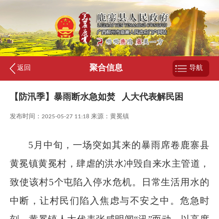
聚合信息
返回
导航
【防汛季】暴雨断水急如焚 人大代表解民困
发布时间：2025-05-27 11:18 来源：黄冕镇
5
月中旬，一场突如其来的暴雨席卷鹿寨县
黄冕镇黄冕村，肆虐的洪水冲毁自来水主管道，
致使该村
5
个屯陷入停水危机。日常生活用水的
中断，让村民们陷入焦虑与不安之中。危急时