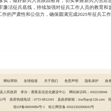
落实，做好新兵入营跟踪教育，切实掌握新兵入伍后
牢廉洁征兵底线，持续加强对征兵工作人员的教育和监
工作的严肃性和公信力，确保圆满完成
年征兵工作
2025
网站帮助
友情链接
关于我们
免责声明
隐私保护
政
寨县人民政府 承办：鹿寨县信息化建设中心 网站标识码：4502230046 维
政府热线电话：0772-6812345 县政府邮箱：lzxzfbgs@126.com 投稿：
桂ICP备06009684号-1
桂公网安备 45022302000043号