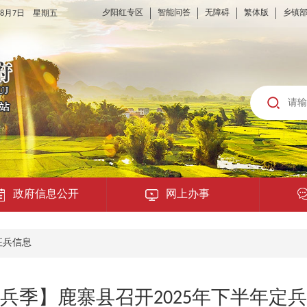
夕阳红专区
智能问答
无障碍
繁体版
乡镇
6年8月7日 星期五
政府信息公开
网上办事
龙城云APP
征兵信息
公共服务
兵季】鹿寨县召开2025年下半年定
便民提示