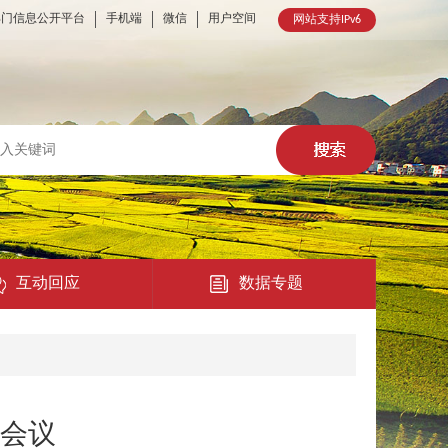
部门信息公开平台
手机端
微信
用户空间
网站支持IPv6
互动回应
数据专题
热点回应
民意征集
兵会议
在线访谈