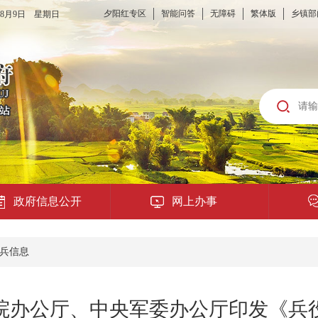
夕阳红专区
智能问答
无障碍
繁体版
乡镇部
6年8月9日 星期日
政府信息公开
网上办事
龙城云APP
兵信息
公共服务
院办公厅、中央军委办公厅印发《兵
便民提示