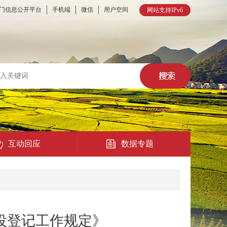
门信息公开平台
手机端
微信
用户空间
网站支持IPv6
互动回应
数据专题
热点回应
民意征集
役登记工作规定》
在线访谈