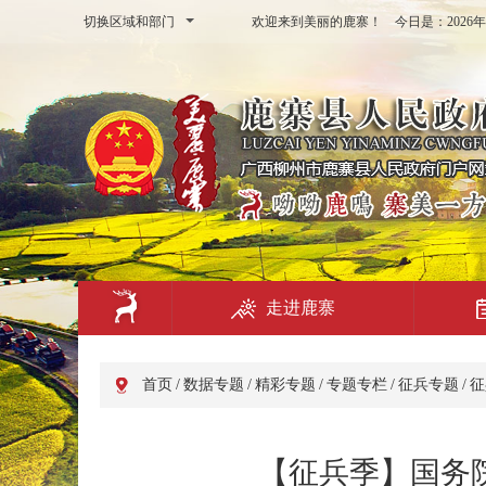
切换区域和部门
欢迎来到美丽的鹿寨！ 今日是：
202
走进鹿寨
首页
/
数据专题
/
精彩专题
/
专题专栏
/
征兵专题
/
征
【征兵季】国务