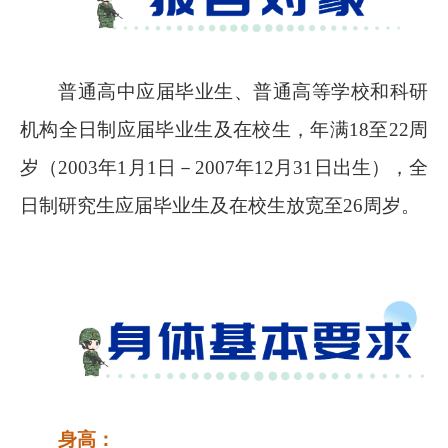
普通高中应届毕业生、普通高等学校和科研
机构全日制应届毕业生及在校生，年满
18
至
22
周
岁（
2003
年
1
月
1
日－
2007
年
12
月
31
日出生），全
日制研究生应届毕业生及在校生放宽至
26
周岁。
身高：