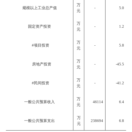
万
规模以上工业总产值
-
5.0
元
万
固定资产投资
-
1.2
元
万
#项目投资
-
5.8
元
万
房地产投资
-
-45.5
元
万
#民间投资
-
-41.2
元
万
一般公共预算收入
46114
6.4
元
万
一般公共预算支出
238694
6.8
元