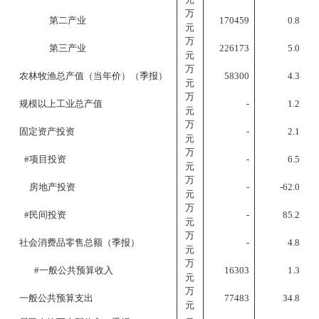
万
第二产业
170459
0.8
元
万
第三产业
226173
5.0
元
万
农林牧渔总产值（当年价）（季报）
58300
4.3
元
万
规模以上工业总产值
-
1.2
元
万
固定资产投资
-
2.1
元
万
#项目投资
-
6.5
元
万
房地产投资
-
-62.0
元
万
#民间投资
-
85.2
元
万
社会消费品零售总额（季报）
-
4.8
元
万
#一般公共预算收入
16303
1.3
元
万
一般公共预算支出
77483
34.8
元