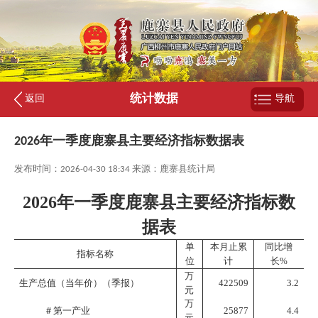
统计数据
返回
导航
2026年一季度鹿寨县主要经济指标数据表
发布时间：2026-04-30 18:34 来源：鹿寨县统计局
2026年一季度鹿寨县主要经济指标数
据表
单
本月止累
同比增
指标名称
位
计
长%
万
生产总值（当年价）（季报）
422509
3.2
元
万
＃第一产业
25877
4.4
元