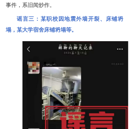
事件，系旧闻炒作。
谣言三
：某职校因地震外墙开裂、床铺坍
塌，某大学宿舍床铺坍塌等。