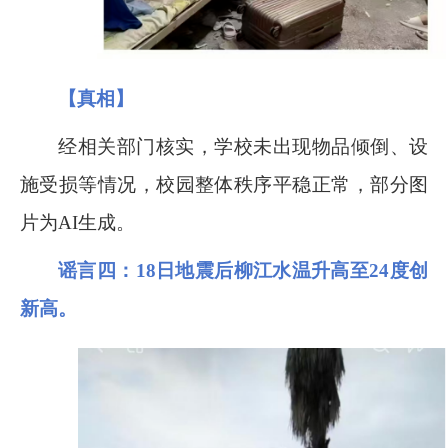
【真相】
经相关部门核实，学校未出现物品倾倒、设
施受损等情况，校园整体秩序平稳正常，部分图
片为
AI
生成。
谣言四
：
18
日地震后柳江水温升高至
24
度创
新高。